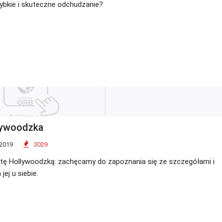
ybkie i skuteczne odchudzanie?
lywoodzka
 2019
3029
etę Hollywoodzką: zachęcamy do zapoznania się ze szczegółami i
ej u siebie.