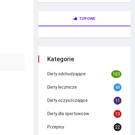
TOPOWE
Kategorie
Diety odchudzające
103
Diety lecznicze
49
Diety oczyszczające
11
Diety dla sportowców
13
Przepisy
22