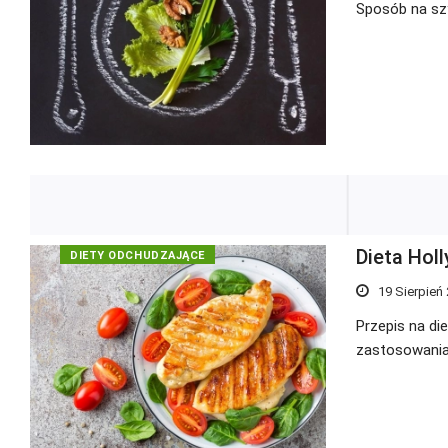
Sposób na sz
Dieta Hol
DIETY ODCHUDZAJĄCE
19 Sierpień
Przepis na di
zastosowania j