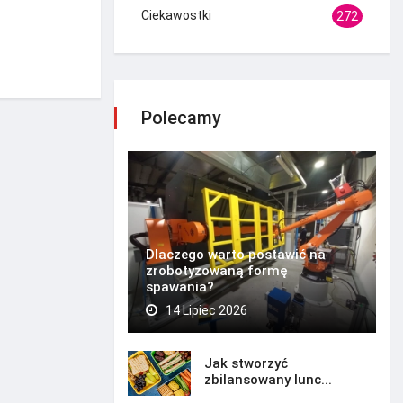
Ciekawostki
272
Polecamy
Dlaczego warto postawić na
zrobotyzowaną formę
spawania?
14 Lipiec 2026
Jak stworzyć
zbilansowany lunc...