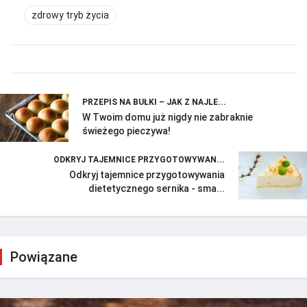
zdrowy tryb życia
PRZEPIS NA BUŁKI – JAK Z NAJLE...
W Twoim domu już nigdy nie zabraknie
świeżego pieczywa!
ODKRYJ TAJEMNICE PRZYGOTOWYWAN...
Odkryj tajemnice przygotowywania
dietetycznego sernika - sma...
Powiązane