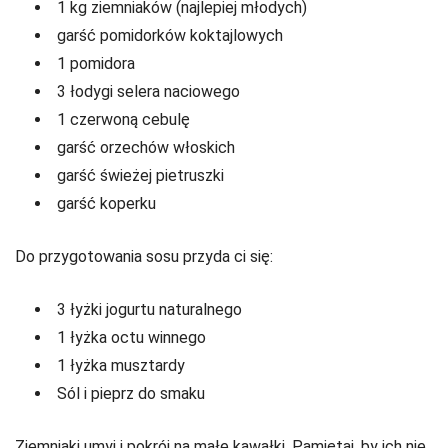
1 kg ziemniaków (najlepiej młodych)
garść pomidorków koktajlowych
1 pomidora
3 łodygi selera naciowego
1 czerwoną cebulę
garść orzechów włoskich
garść świeżej pietruszki
garść koperku
Do przygotowania sosu przyda ci się:
3 łyżki jogurtu naturalnego
1 łyżka octu winnego
1 łyżka musztardy
Sól i pieprz do smaku
Ziemniaki umyj i pokrój na małe kawałki. Pamiętaj, by ich nie