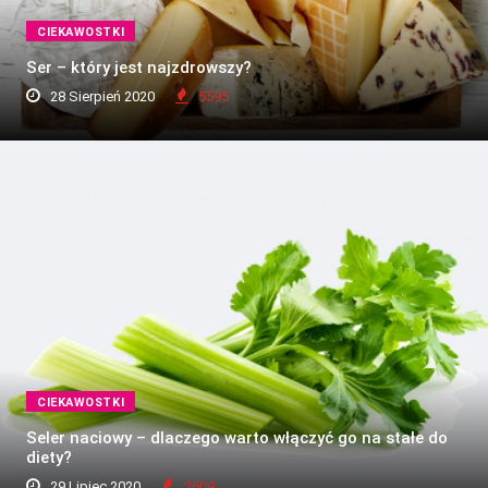
CIEKAWOSTKI
Ser – który jest najzdrowszy?
28 Sierpień 2020
5595
CIEKAWOSTKI
Seler naciowy – dlaczego warto włączyć go na stałe do
diety?
29 Lipiec 2020
2609