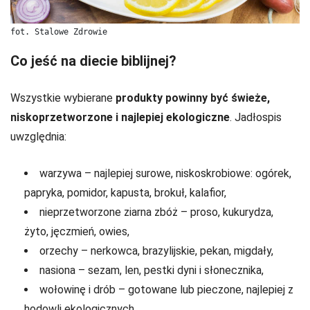
fot. Stalowe Zdrowie
Co jeść na diecie biblijnej?
Wszystkie wybierane
produkty powinny być świeże,
niskoprzetworzone i najlepiej ekologiczne
. Jadłospis
uwzględnia:
warzywa – najlepiej surowe, niskoskrobiowe: ogórek,
papryka, pomidor, kapusta, brokuł, kalafior,
nieprzetworzone ziarna zbóż – proso, kukurydza,
żyto, jęczmień, owies,
orzechy – nerkowca, brazylijskie, pekan, migdały,
nasiona – sezam, len, pestki dyni i słonecznika,
wołowinę i drób – gotowane lub pieczone, najlepiej z
hodowli ekologicznych,