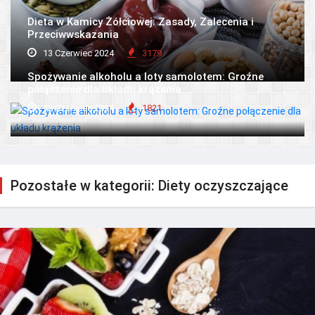
Dieta w Kamicy Żółciowej: Zasady, Zalecenia i
Przeciwwskazania
13 Czerwiec 2024
3179
Spożywanie alkoholu a loty samolotem: Groźne
połączenie dla układu krążenia
12 Czerwiec 2024
1821
Pozostałe w kategorii: Diety oczyszczające