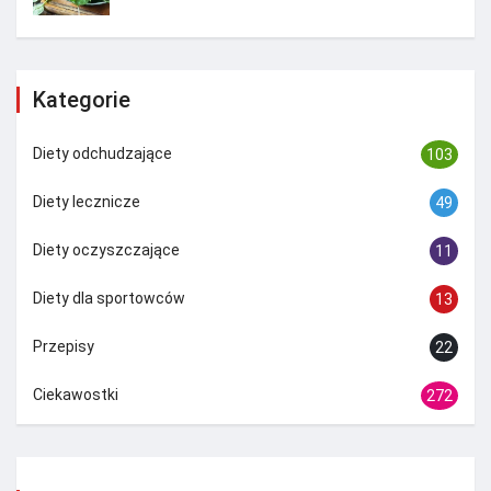
Kategorie
Diety odchudzające
103
Diety lecznicze
49
Diety oczyszczające
11
Diety dla sportowców
13
Przepisy
22
Ciekawostki
272