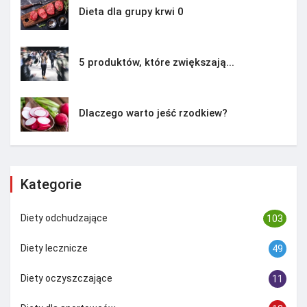
Dieta dla grupy krwi 0
5 produktów, które zwiększają...
Dlaczego warto jeść rzodkiew?
Kategorie
Diety odchudzające
103
Diety lecznicze
49
Diety oczyszczające
11