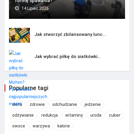
formę spawania?
14 Lipiec 2026
Jak stworzyć zbilansowany lunc...
Jak wybrać piłkę do siatkówki...
Popularne tagi
dieta
zdrowie
odchudzanie
jedzenie
odżywianie
redukcja
witaminy
uroda
cukier
owoce
warzywa
kalorie