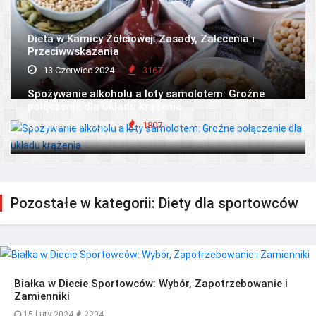
Dieta w Kamicy Żółciowej: Zasady, Zalecenia i
Przeciwwskazania
13 Czerwiec 2024
3167
Spożywanie alkoholu a loty samolotem: Groźne
połączenie dla układu krążenia
12 Czerwiec 2024
1807
Pozostałe w kategorii: Diety dla sportowców
Białka w Diecie Sportowców: Wybór, Zapotrzebowanie i
Zamienniki
15 Luty 2024
2294