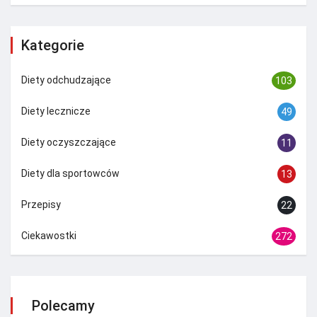
Kategorie
Diety odchudzające
103
Diety lecznicze
49
Diety oczyszczające
11
Diety dla sportowców
13
Przepisy
22
Ciekawostki
272
Polecamy