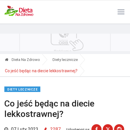
Polityka Prywatności
Reklama
Kontakt
RSS
Dieta Na Zdrowo
Diety lecznicze
Co jeść będąc na diecie lekkostrawnej?
DIETY LECZNICZE
Co jeść będąc na diecie
lekkostrawnej?
07 Luty 2023
2287
Udostępnij na: