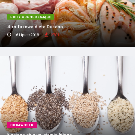
DIETY ODCHUDZAJĄCE
4-ro fazowa dieta Dukana
16 Lipiec 2018
2781
CIEKAWOSTKI
Nasiona chia vs. siemię lniane