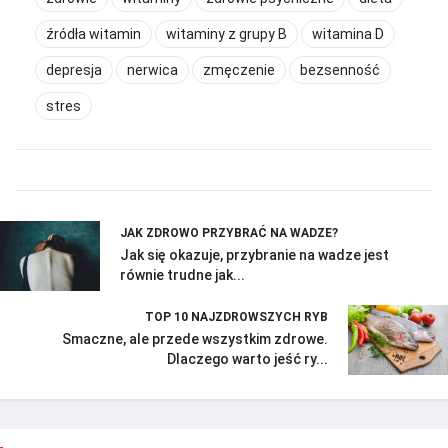
źródła witamin
witaminy z grupy B
witamina D
depresja
nerwica
zmęczenie
bezsenność
stres
JAK ZDROWO PRZYBRAĆ NA WADZE?
Jak się okazuje, przybranie na wadze jest
równie trudne jak...
TOP 10 NAJZDROWSZYCH RYB
Smaczne, ale przede wszystkim zdrowe.
Dlaczego warto jeść ry...