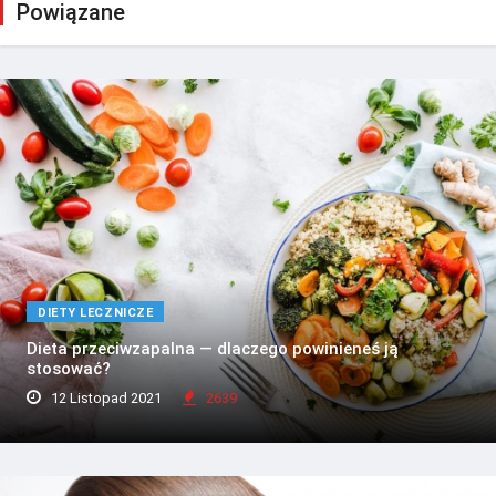
Powiązane
DIETY LECZNICZE
Dieta przeciwzapalna — dlaczego powinieneś ją
stosować?
12 Listopad 2021
2639