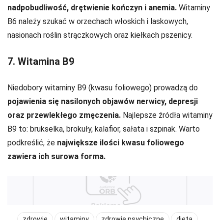
nadpobudliwość, drętwienie kończyn i anemia.
Witaminy
B6 należy szukać w orzechach włoskich i laskowych,
nasionach roślin strączkowych oraz kiełkach pszenicy.
7. Witamina B9
Niedobory witaminy B9 (kwasu foliowego) prowadzą do
pojawienia się nasilonych objawów nerwicy, depresji
oraz przewlekłego zmęczenia.
Najlepsze źródła witaminy
B9 to: brukselka, brokuły, kalafior, sałata i szpinak. Warto
podkreślić, że
największe ilości kwasu foliowego
zawiera ich surowa forma.
zdrowie
witaminy
zdrowie psychiczne
dieta