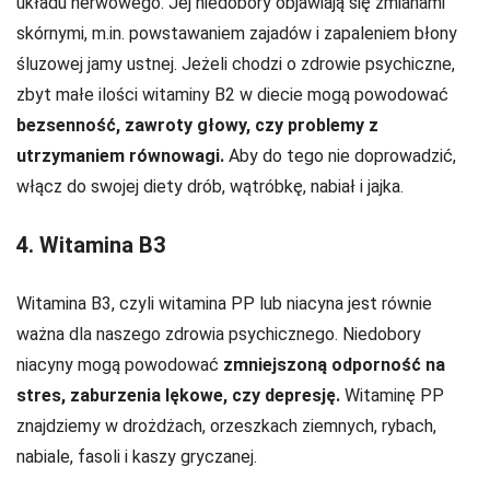
układu nerwowego. Jej niedobory objawiają się zmianami
skórnymi, m.in. powstawaniem zajadów i zapaleniem błony
śluzowej jamy ustnej. Jeżeli chodzi o zdrowie psychiczne,
zbyt małe ilości witaminy B2 w diecie mogą powodować
bezsenność, zawroty głowy, czy problemy z
utrzymaniem równowagi.
Aby do tego nie doprowadzić,
włącz do swojej diety drób, wątróbkę, nabiał i jajka.
4. Witamina B3
Witamina B3, czyli witamina PP lub niacyna jest równie
ważna dla naszego zdrowia psychicznego. Niedobory
niacyny mogą powodować
zmniejszoną odporność na
stres, zaburzenia lękowe, czy depresję.
Witaminę PP
znajdziemy w drożdżach, orzeszkach ziemnych, rybach,
nabiale, fasoli i kaszy gryczanej.