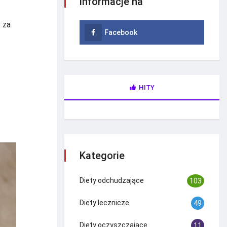
informacje na
 za
Facebook
HITY
Kategorie
Diety odchudzające
103
Diety lecznicze
49
Diety oczyszczające
11