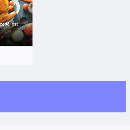
zęść jest
78