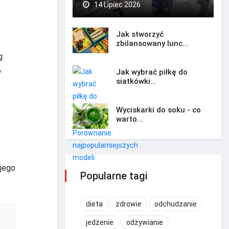
14 Lipiec 2026
Jak stworzyć
zbilansowany lunc...
g
o
Jak wybrać piłkę do
siatkówki...
Wyciskarki do soku - co
warto...
 jego
Popularne tagi
dieta
zdrowie
odchudzanie
jedzenie
odżywianie