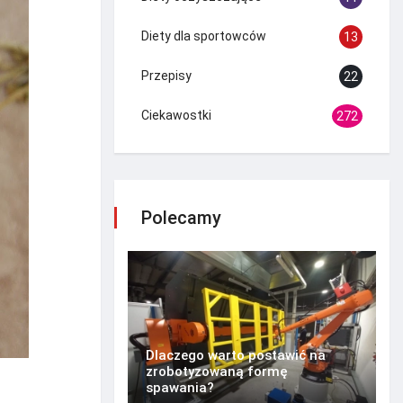
Diety dla sportowców
13
Przepisy
22
Ciekawostki
272
Polecamy
Dlaczego warto postawić na
zrobotyzowaną formę
spawania?