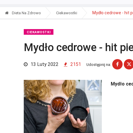
Mydło cedrowe - hit p
Dieta Na Zdrowo
Ciekawostki
CIEKAWOSTKI
Mydło cedrowe - hit pi
13 Luty 2022
2151
Udostępnij na:
Mydło ced