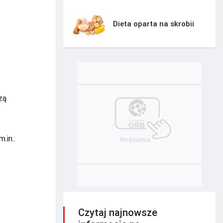
Dieta oparta na skrobii
zą
.in.:
Czytaj najnowsze