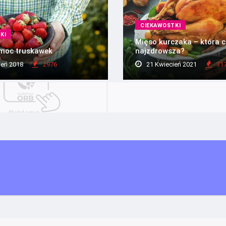
CIEKAWOSTKI
KI
Mięso kurczaka – która c
 moc truskawek
najzdrowsza?
ień 2018
2976
21 Kwiecień 2021
31