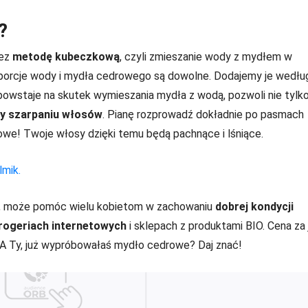
?
zez
metodę kubeczkową
, czyli zmieszanie wody z mydłem w
roporcje wody i mydła cedrowego są dowolne. Dodajemy je wedłu
powstaje na skutek wymieszania mydła z wodą, pozwoli nie tylk
zy szarpaniu włosów
. Pianę rozprowadź dokładnie po pasmach
towe! Twoje włosy dzięki temu będą pachnące i lśniące.
lmik.
, może pomóc wielu kobietom w zachowaniu
dobrej kondycji
rogeriach internetowych
i sklepach z produktami BIO. Cena za
. A Ty, już wypróbowałaś mydło cedrowe? Daj znać!