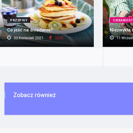
PRZEPISY
CIEKAWOST
Co jeść na śniadanie?
Niezwykła
30 Kwiecień 2021
2253
11 Wrzes
Zobacz również