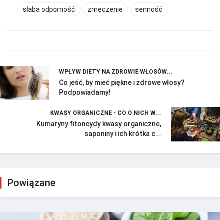
słaba odporność
zmęczenie
senność
WPŁYW DIETY NA ZDROWIE WŁOSÓW...
Co jeść, by mieć piękne i zdrowe włosy?
Podpowiadamy!
KWASY ORGANICZNE - CO O NICH W...
Kumaryny fitoncydy kwasy organiczne,
saponiny i ich krótka c...
Powiązane