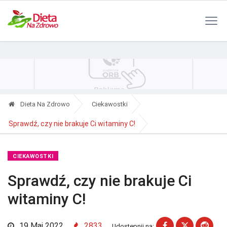
Polityka Prywatności
Reklama
Kontakt
RSS
Dieta Na Zdrowo
Ciekawostki
Sprawdź, czy nie brakuje Ci witaminy C!
CIEKAWOSTKI
Sprawdź, czy nie brakuje Ci
witaminy C!
19 Maj 2022
2833
Udostępnij na: