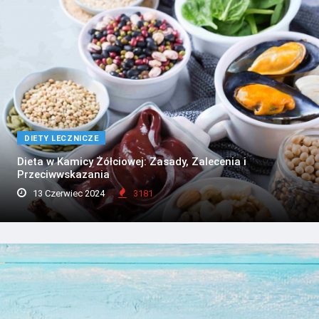
DIETY LECZNICZE
Dieta w Kamicy Żółciowej: Zasady, Zalecenia i
Przeciwwskazania
13 Czerwiec 2024
3181