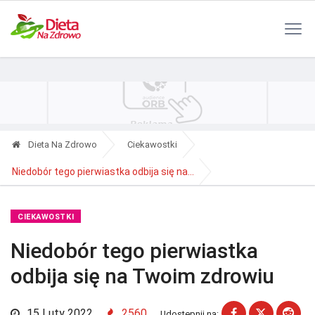
Polityka Prywatności
Reklama
Kontakt
RSS
Dieta Na Zdrowo
Ciekawostki
Niedobór tego pierwiastka odbija się na...
CIEKAWOSTKI
Niedobór tego pierwiastka
odbija się na Twoim zdrowiu
15 Luty 2022
2560
Udostępnij na: