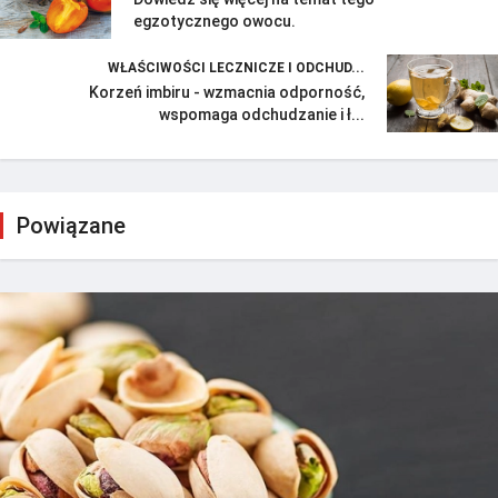
egzotycznego owocu.
WŁAŚCIWOŚCI LECZNICZE I ODCHUD...
Korzeń imbiru - wzmacnia odporność,
wspomaga odchudzanie i ł...
Powiązane