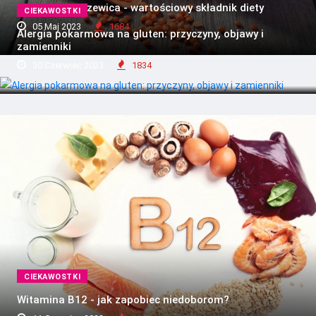
Czerwona soczewica - wartościowy składnik diety
CIEKAWOSTKI
05 Maj 2023
1684
Alergia pokarmowa na gluten: przyczyny, objawy i
zamienniki
30 Czerwiec 2023
1834
CIEKAWOSTKI
Witamina B12 - jak zapobiec niedoborom?