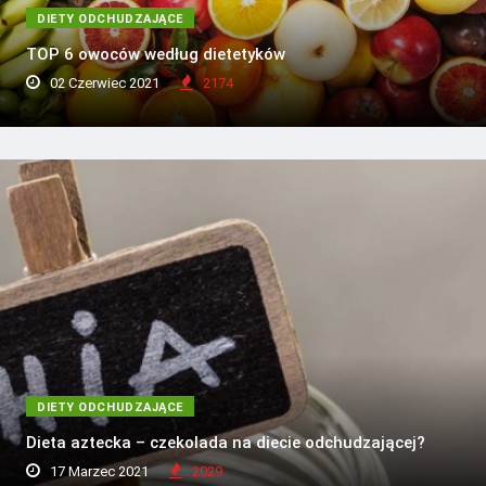
DIETY ODCHUDZAJĄCE
TOP 6 owoców według dietetyków
02 Czerwiec 2021
2174
DIETY ODCHUDZAJĄCE
Dieta aztecka – czekolada na diecie odchudzającej?
17 Marzec 2021
2029