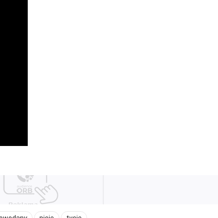
owodany
picie
tycie