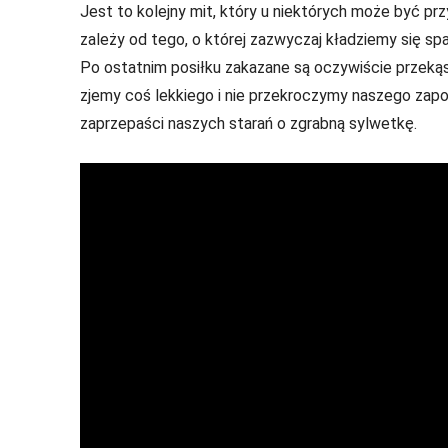
Jest to kolejny mit, który u niektórych może być p
zależy od tego, o której zazwyczaj kładziemy się sp
Po ostatnim posiłku zakazane są oczywiście przekąsk
zjemy coś lekkiego i nie przekroczymy naszego zapo
zaprzepaści naszych starań o zgrabną sylwetkę.