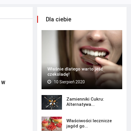
Dla ciebie
Właśnie dlatego warto jeść
czekoladę!
10 Sierpień 2020
. W
Zamienniki Cukru:
Alternatywa...
Właściwości lecznicze
jagód go...