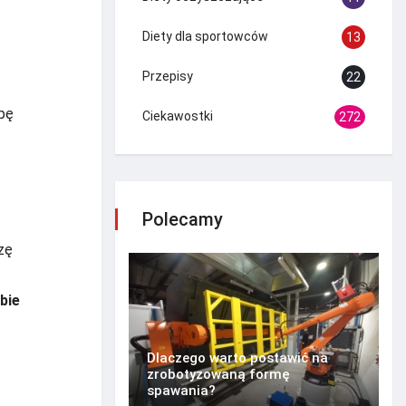
Diety dla sportowców
13
Przepisy
22
upę
Ciekawostki
272
Polecamy
zę
bie
Dlaczego warto postawić na
zrobotyzowaną formę
spawania?