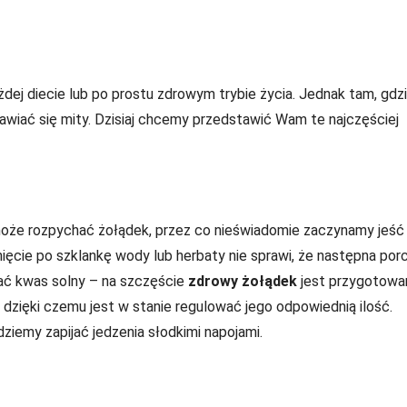
żdej diecie lub po prostu zdrowym trybie życia. Jednak tam, gdz
jawiać się mity. Dzisiaj chcemy przedstawić Wam te najczęściej
a może rozpychać żołądek, przez co nieświadomie zaczynamy jeść
nięcie po szklankę wody lub herbaty nie sprawi, że następna porc
ać kwas solny – na szczęście
zdrowy żołądek
jest przygotowa
 dzięki czemu jest w stanie regulować jego odpowiednią ilość.
ziemy zapijać jedzenia słodkimi napojami.