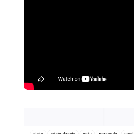
dieta
odchudzanie
mity
przesądy
węgl