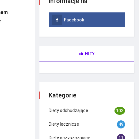
informacje na
snem
.
Facebook
ę
HITY
Kategorie
Diety odchudzające
103
Diety lecznicze
49
Diety oczyszczające
11