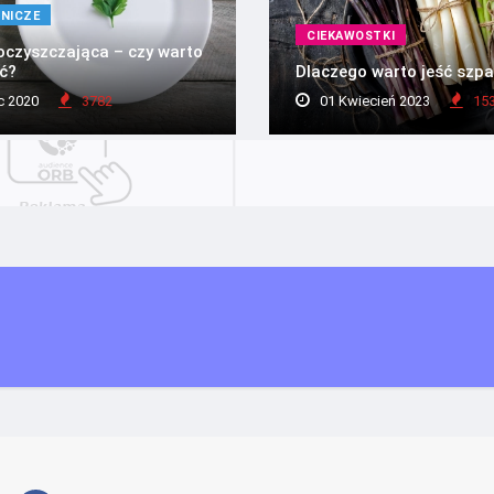
ZNICZE
CIEKAWOSTKI
czyszczająca – czy warto
ć?
Dlaczego warto jeść szpa
c 2020
3782
01 Kwiecień 2023
15