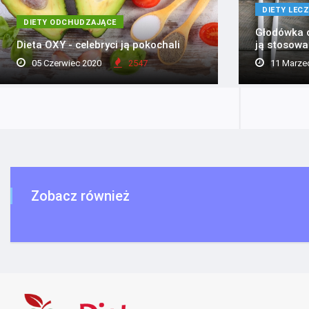
DIETY LEC
DIETY ODCHUDZAJĄCE
Głodówka o
Dieta OXY - celebryci ją pokochali
ją stosowa
05 Czerwiec 2020
2547
11 Marze
Zobacz również