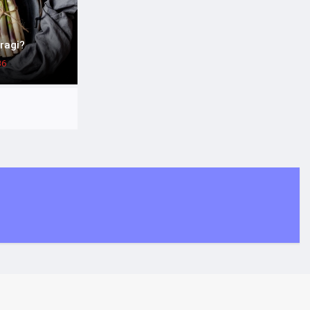
ragi?
36