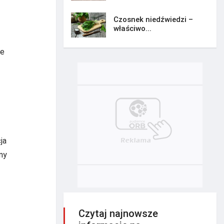
Czosnek niedźwiedzi –
właściwo...
ie
ja
ny
Czytaj najnowsze