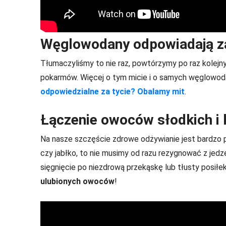
Węglowodany odpowiadają za
Tłumaczyliśmy to nie raz, powtórzymy po raz kolejny
pokarmów. Więcej o tym micie i o samych węglowod
odpowiedzialne za tycie? Obalamy mit
.
Łączenie owoców słodkich i
Na nasze szczęście zdrowe odżywianie jest bardzo pr
czy jabłko, to nie musimy od razu rezygnować z jed
sięgnięcie po niezdrową przekąskę lub tłusty posiłe
ulubionych owoców
!