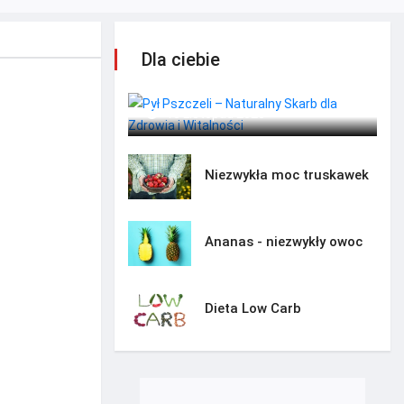
Dla ciebie
Pył Pszczeli – Naturalny Skarb
dla Zdrowia i Witalności
13 Listopad 2023
Niezwykła moc truskawek
Ananas - niezwykły owoc
Dieta Low Carb