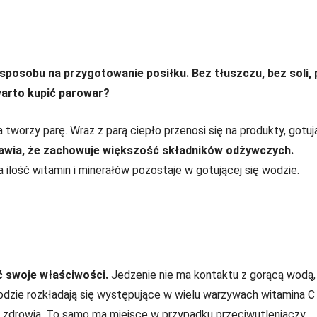
posobu na przygotowanie posiłku. Bez tłuszczu, bez soli, 
arto kupić parowar?
worzy parę. Wraz z parą ciepło przenosi się na produkty, gotują
awia, że zachowuje większość składników odżywczych.
ilość witamin i minerałów pozostaje w gotującej się wodzie.
 swoje właściwości.
Jedzenie nie ma kontaktu z gorącą wodą,
odzie rozkładają się występujące w wielu warzywach witamina C 
o zdrowia. To samo ma miejsce w przypadku przeciwutleniaczy,