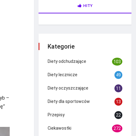
HITY
Kategorie
Diety odchudzające
103
Diety lecznicze
49
Diety oczyszczające
11
ryb –
Diety dla sportowców
13
ię”
Przepisy
22
Ciekawostki
272