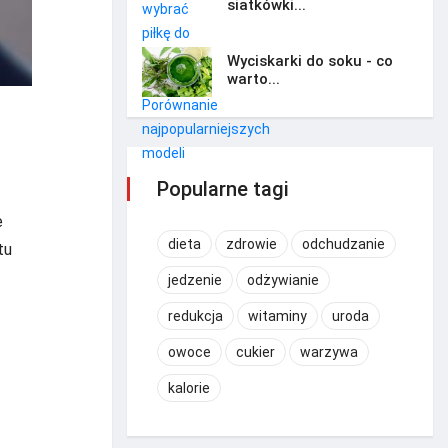
siatkówki...
Wyciskarki do soku - co
warto...
Popularne tagi
e
dieta
zdrowie
odchudzanie
tu
jedzenie
odżywianie
redukcja
witaminy
uroda
owoce
cukier
warzywa
kalorie