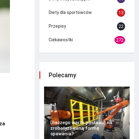
Diety dla sportowców
13
Przepisy
22
Ciekawostki
272
Polecamy
Dlaczego warto postawić na
sza
zrobotyzowaną formę
spawania?