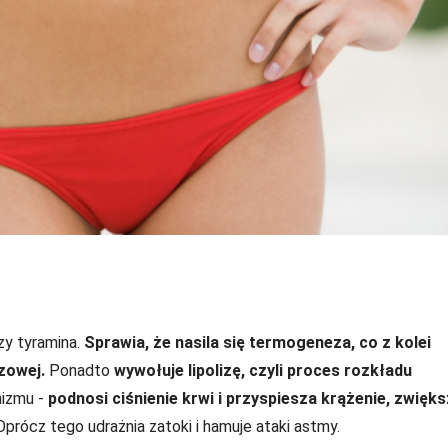
zy tyramina.
Sprawia, że nasila się termogeneza, co z kolei
czowej.
Ponadto
wywołuje lipolizę, czyli proces rozkładu
nizmu -
podnosi ciśnienie krwi i przyspiesza krążenie, zwięk
 Oprócz tego udrażnia zatoki i hamuje ataki astmy.