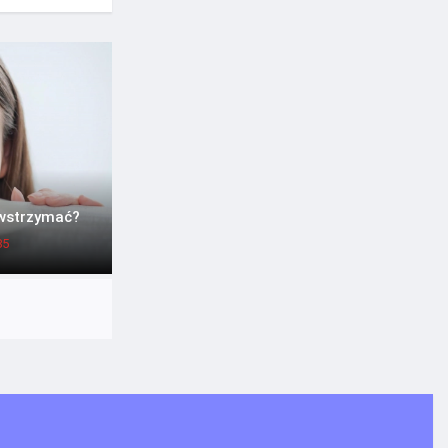
owstrzymać?
85