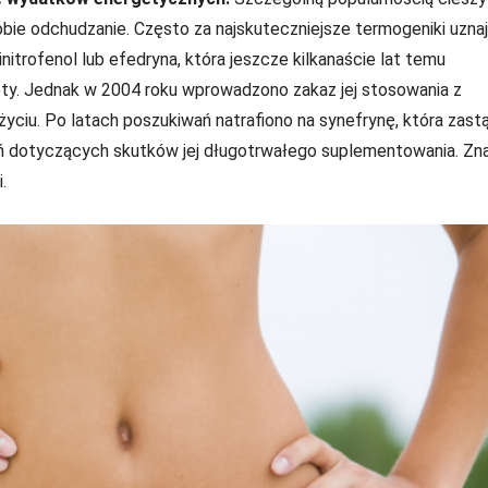
ie odchudzanie. Często za najskuteczniejsze termogeniki uzna
initrofenol lub efedryna, która jeszcze kilkanaście lat temu
y. Jednak w 2004 roku wprowadzono zakaz jej stosowania z
iu. Po latach poszukiwań natrafiono na synefrynę, która zastą
ań dotyczących skutków jej długotrwałego suplementowania. Zn
.