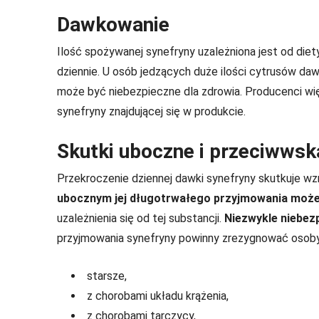
Dawkowanie
Ilość spożywanej synefryny uzależniona jest od die
dziennie. U osób jedzących duże ilości cytrusów da
może być niebezpieczne dla zdrowia. Producenci wię
synefryny znajdującej się w produkcie.
Skutki uboczne i przeciwwsk
Przekroczenie dziennej dawki synefryny skutkuje wzr
ubocznym jej długotrwałego przyjmowania może 
uzależnienia się od tej substancji.
Niezwykle niebezp
przyjmowania synefryny powinny zrezygnować osoby
starsze,
z chorobami układu krążenia,
z chorobami tarczycy,