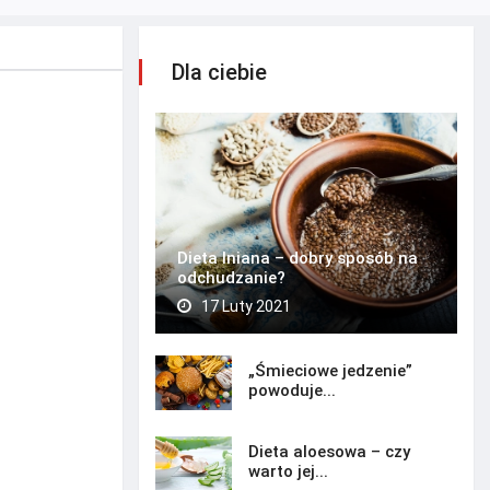
Dla ciebie
Dieta lniana – dobry sposób na
odchudzanie?
17 Luty 2021
„Śmieciowe jedzenie”
powoduje...
Dieta aloesowa – czy
warto jej...