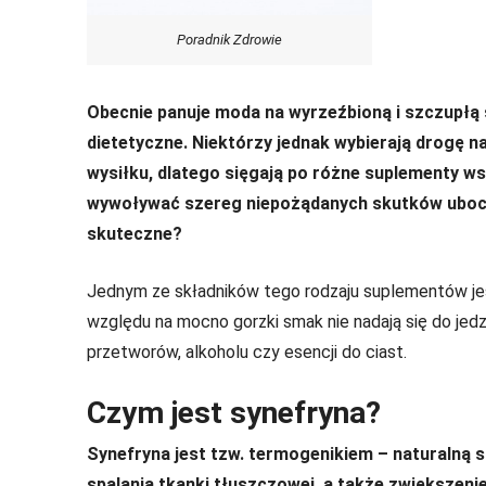
Poradnik Zdrowie
Obecnie panuje moda na wyrzeźbioną i szczupłą s
dietetyczne. Niektórzy jednak wybierają drogę 
wysiłku, dlatego sięgają po różne suplementy w
wywoływać szereg niepożądanych skutków ubocz
skuteczne?
Jednym ze składników tego rodzaju suplementów j
względu na mocno gorzki smak nie nadają się do jed
przetworów, alkoholu czy esencji do ciast.
Czym jest synefryna?
Synefryna jest tzw. termogenikiem – naturalną 
spalania tkanki tłuszczowej, a także zwiększen