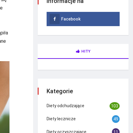
informacje na
je
Facebook
piła
ane
HITY
Kategorie
Diety odchudzające
103
Diety lecznicze
49
Diety oczyszczające
11