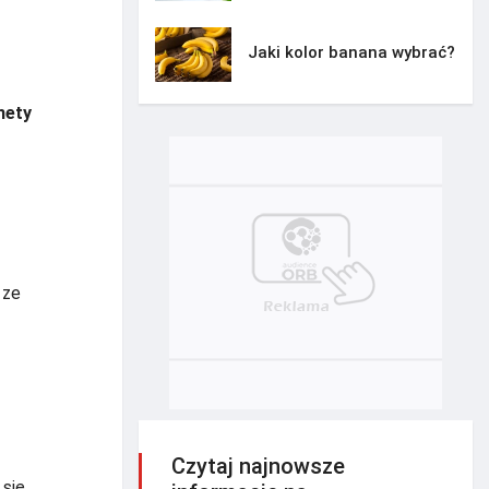
Jaki kolor banana wybrać?
nety
 ze
Czytaj najnowsze
 się