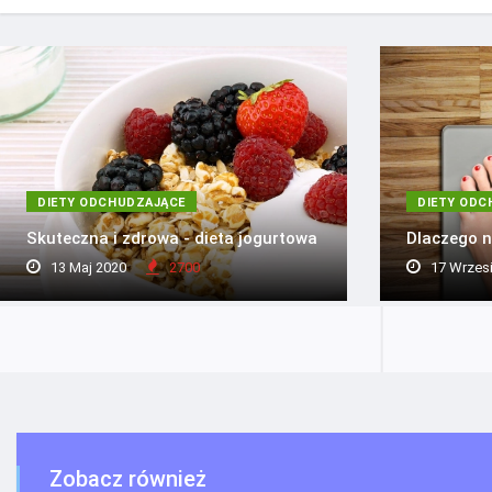
DIETY ODCHUDZAJĄCE
DIETY ODC
Skuteczna i zdrowa - dieta jogurtowa
Dlaczego n
13 Maj 2020
2700
17 Wrzes
Zobacz również