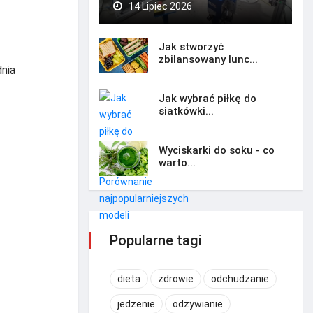
14 Lipiec 2026
Jak stworzyć
zbilansowany lunc...
nia
Jak wybrać piłkę do
siatkówki...
Wyciskarki do soku - co
warto...
Popularne tagi
dieta
zdrowie
odchudzanie
jedzenie
odżywianie