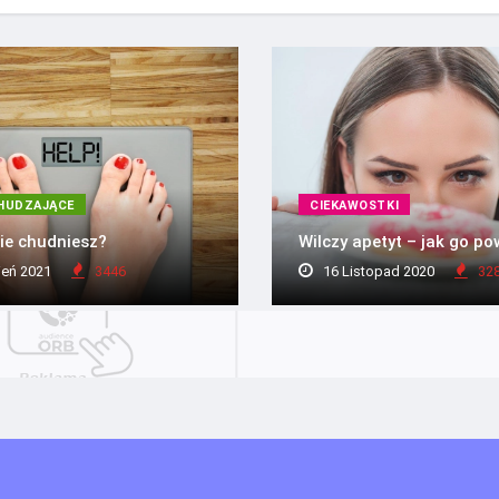
HUDZAJĄCE
CIEKAWOSTKI
ie chudniesz?
Wilczy apetyt – jak go p
ień 2021
3446
16 Listopad 2020
32