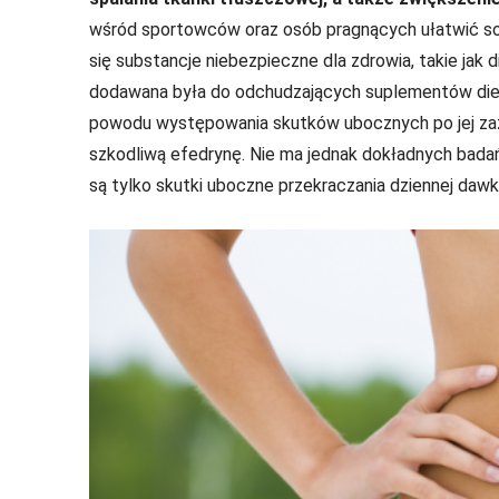
wśród sportowców oraz osób pragnących ułatwić sob
się substancje niebezpieczne dla zdrowia, takie jak d
dodawana była do odchudzających suplementów diet
powodu występowania skutków ubocznych po jej zażyc
szkodliwą efedrynę. Nie ma jednak dokładnych bad
są tylko skutki uboczne przekraczania dziennej dawki