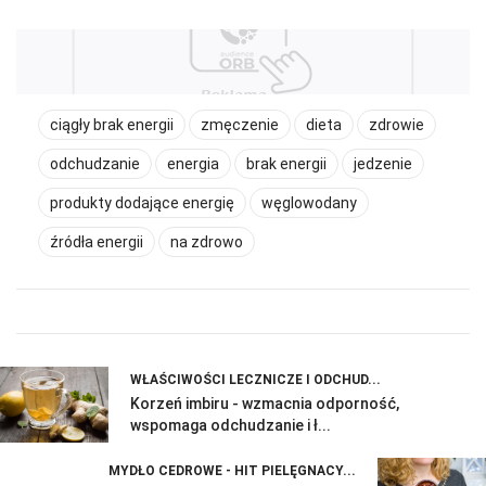
ciągły brak energii
zmęczenie
dieta
zdrowie
odchudzanie
energia
brak energii
jedzenie
produkty dodające energię
węglowodany
źródła energii
na zdrowo
WŁAŚCIWOŚCI LECZNICZE I ODCHUD...
Korzeń imbiru - wzmacnia odporność,
wspomaga odchudzanie i ł...
MYDŁO CEDROWE - HIT PIELĘGNACY...