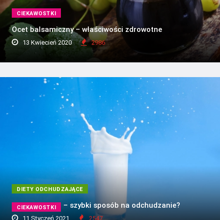
CIEKAWOSTKI
Ocet balsamiczny – właściwości zdrowotne
13 Kwiecień 2020
2986
DIETY ODCHUDZAJĄCE
Dieta mleczna – szybki sposób na odchudzanie?
CIEKAWOSTKI
11 Styczeń 2021
2547