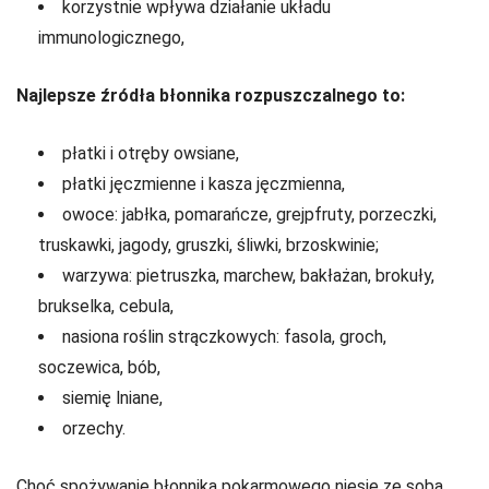
korzystnie wpływa działanie układu
immunologicznego,
Najlepsze źródła błonnika rozpuszczalnego to:
płatki i otręby owsiane,
płatki jęczmienne i kasza jęczmienna,
owoce: jabłka, pomarańcze, grejpfruty, porzeczki,
truskawki, jagody, gruszki, śliwki, brzoskwinie;
warzywa: pietruszka, marchew, bakłażan, brokuły,
brukselka, cebula,
nasiona roślin strączkowych: fasola, groch,
soczewica, bób,
siemię lniane,
orzechy.
Choć spożywanie błonnika pokarmowego niesie ze sobą