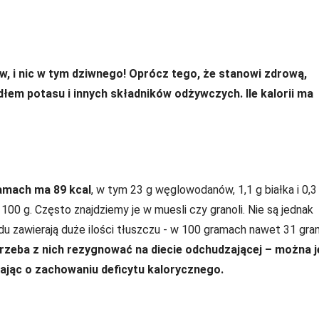
w, i nic w tym dziwnego! Oprócz tego, że stanowi zdrową,
łem potasu i innych składników odżywczych. Ile kalorii ma
amach ma 89 kcal
, w tym 23 g węglowodanów, 1,1 g białka i 0,3
100 g. Często znajdziemy je w muesli czy granoli. Nie są jednak
du zawierają duże ilości tłuszczu - w 100 gramach nawet 31 gr
zeba z nich rezygnować na diecie odchudzającej – można j
tając o zachowaniu deficytu kalorycznego.