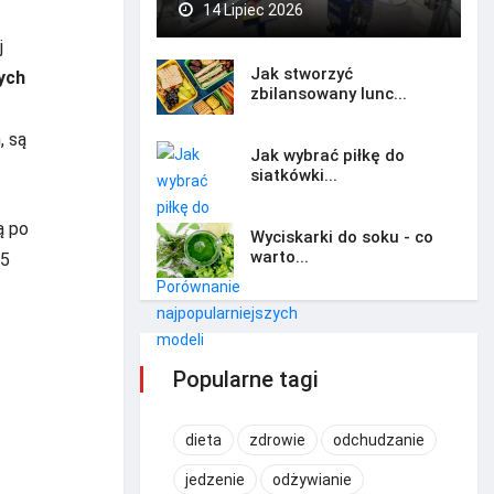
14 Lipiec 2026
j
Jak stworzyć
ych
zbilansowany lunc...
, są
Jak wybrać piłkę do
siatkówki...
ą po
Wyciskarki do soku - co
warto...
15
Popularne tagi
dieta
zdrowie
odchudzanie
jedzenie
odżywianie