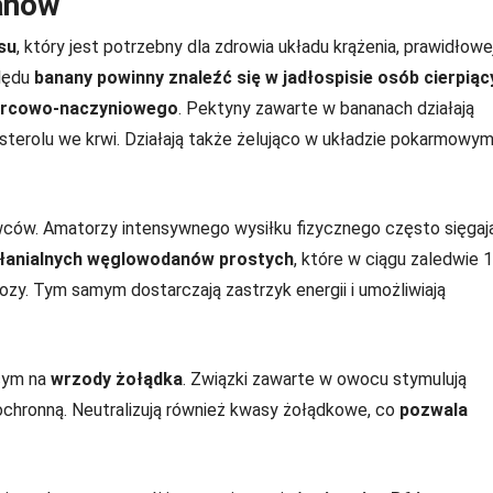
anów
su
, który jest potrzebny dla zdrowia układu krążenia, prawidłowe
ględu
banany powinny znaleźć się w jadłospisie osób cierpiąc
 sercowo-naczyniowego
. Pektyny zawarte w bananach działają
terolu we krwi. Działają także żelująco w układzie pokarmowym
wców. Amatorzy intensywnego wysiłku fizycznego często sięgaj
łanialnych węglowodanów prostych
, które w ciągu zaledwie 
ozy. Tym samym dostarczają zastrzyk energii i umożliwiają
cym na
wrzody żołądka
. Związki zawarte w owocu stymulują
ochronną. Neutralizują również kwasy żołądkowe, co
pozwala