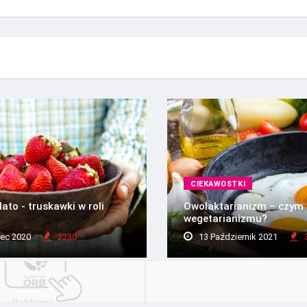
CIEKAWOSTKI
ato - truskawki w roli
Owolaktarianizm – czym r
wegetarianizmu?
ec 2020
2230
13 Październik 2021