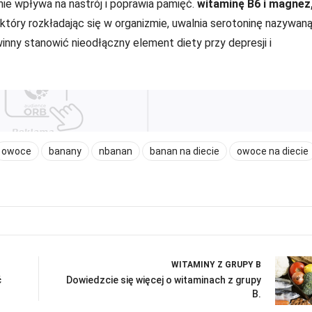
nie wpływa na nastrój i poprawia pamięć.
witaminę B6 i magnez
, który rozkładając się w organizmie, uwalnia serotoninę nazywan
ny stanowić nieodłączny element diety przy depresji i
owoce
banany
nbanan
banan na diecie
owoce na diecie
WITAMINY Z GRUPY B
ć
Dowiedzcie się więcej o witaminach z grupy
B.