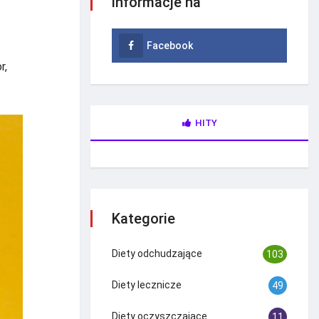
informacje na
Facebook
r,
HITY
Kategorie
Diety odchudzające
103
Diety lecznicze
49
Diety oczyszczające
11