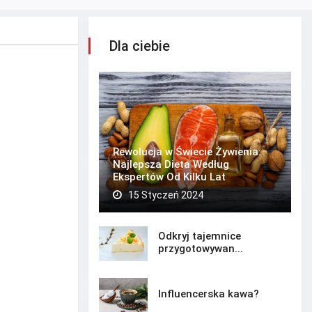
Dla ciebie
Rewolucja w Świecie Żywienia:
Najlepsza Dieta Według
Ekspertów Od Kilku Lat
15 Styczeń 2024
Odkryj tajemnice
przygotowywan...
Influencerska kawa?