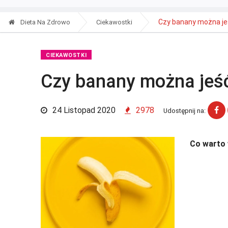
Czy banany można jeś
Dieta Na Zdrowo
Ciekawostki
CIEKAWOSTKI
Czy banany można jeść
24 Listopad 2020
2978
Udostępnij na:
Co warto 