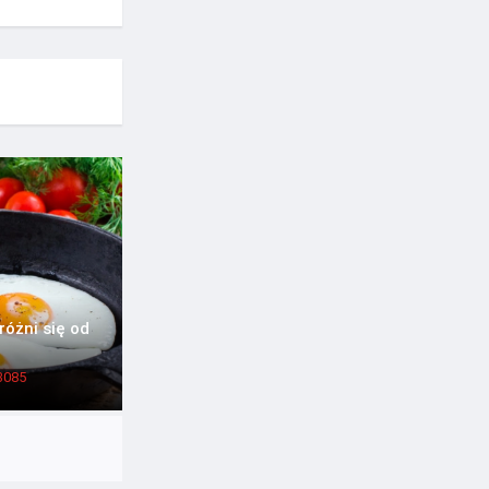
óżni się od
3085