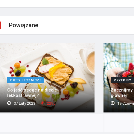
Powiązane
DIETY LECZNICZE
PRZEPISY
Co jeść będąc na diecie
Zacznijmy l
lekkostrawnej?
głównej
07 Luty 2023
2295
19 Czerwi