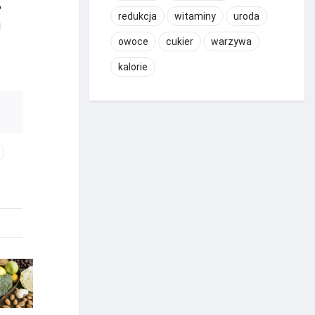
,
redukcja
witaminy
uroda
ą
owoce
cukier
warzywa
kalorie