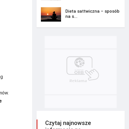
Dieta sattwiczna – sposób
na s...
 g
amów.
e
Czytaj najnowsze