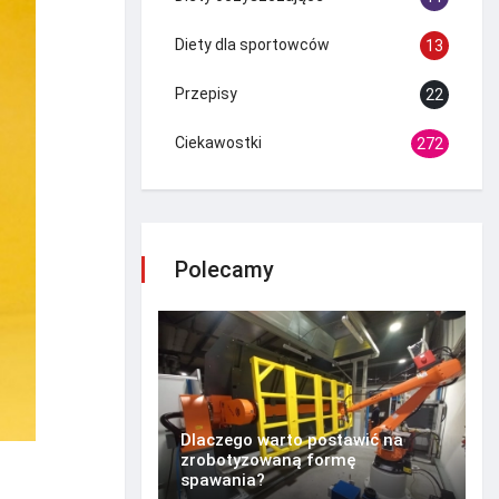
Diety dla sportowców
13
Przepisy
22
Ciekawostki
272
Polecamy
Dlaczego warto postawić na
zrobotyzowaną formę
spawania?