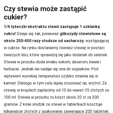
Czy stewia może zastąpić
cukier?
1/4 łyżeczki ekstraktu stewii zastępuje 1 szklankę
cukru!
Dzieje się tak, ponieważ
glikozydy stewiolowe są
około 250-450 razy słodsze od sacharozy
, występującej
w cukrze. Na rynku dostaniemy również stewię w postaci
świeżych liści, które sprawdzą się jako dodatek do sałatek.
Stewia w proszku doda smaku sokom, deserom, kawie i
herbacie. Jednak nie nadaje się ona do wypieków. Pod
wpływem wysokiej temperatury szybko zmienia się w
karmel. Dlatego w tym celu lepiej stosować np. erytrol. Za
stewię w kroplach zapłacimy od 10 do nawet 35 złotych za
100 ml. Stewia w proszku to koszt około 20 zł za 200
gramów. Z kolei słodzik ze stewii w tabletkach kosztuje
kilkanaście złotych z opakowanie zawierające 200 tabletek.