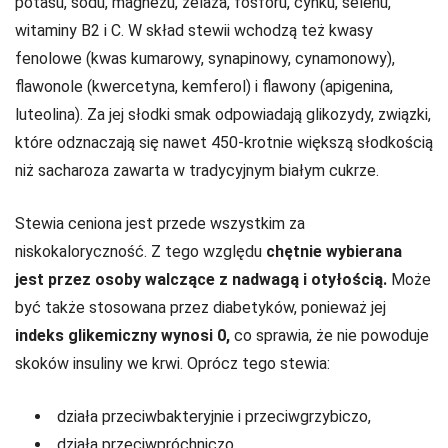
potasu, sodu, magnezu, żelaza, fosforu, cynku, selenu,
witaminy B2 i C. W skład stewii wchodzą też kwasy
fenolowe (kwas kumarowy, synapinowy, cynamonowy),
ﬂawonole (kwercetyna, kemferol) i ﬂawony (apigenina,
luteolina). Za jej słodki smak odpowiadają glikozydy, związki,
które odznaczają się nawet 450-krotnie większą słodkością
niż sacharoza zawarta w tradycyjnym białym cukrze.
Stewia ceniona jest przede wszystkim za
niskokaloryczność. Z tego względu
chętnie wybierana
jest przez osoby walczące z nadwagą i otyłością.
Może
być także stosowana przez diabetyków, ponieważ jej
indeks glikemiczny wynosi 0,
co sprawia, że nie powoduje
skoków insuliny we krwi. Oprócz tego stewia:
działa przeciwbakteryjnie i przeciwgrzybiczo,
działa przeciwpróchniczo,