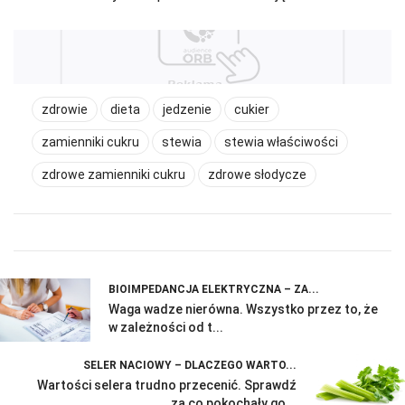
zdrowie
dieta
jedzenie
cukier
zamienniki cukru
stewia
stewia właściwości
zdrowe zamienniki cukru
zdrowe słodycze
BIOIMPEDANCJA ELEKTRYCZNA – ZA...
Waga wadze nierówna. Wszystko przez to, że
w zależności od t...
SELER NACIOWY – DLACZEGO WARTO...
Wartości selera trudno przecenić. Sprawdź
za co pokochały go...