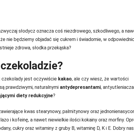
azwyczaj słodycz oznacza coś niezdrowego, szkodliwego, a naw
, że nie będziemy objadać się cukrem i świadomie, w odpowiedni
stnieje zdrowa, słodka przekąska?
j czekoladzie?
j czekolady jest oczywiście
kakao
, ale czy wiesz, że wartości
 są prawdziwymi, naturalnymi
antydepresantami
, antyutleniacza
ącymi diety redukcyjne
?
zawierające kwas stearynowy, palmitynowy oraz jednonienasyco
o i kofeinę, a nawet niewielkie ilości kokainy oraz morfiny. Op
any, cukry oraz witaminy z gruby B, witaminę D, K i E. Dobry nas