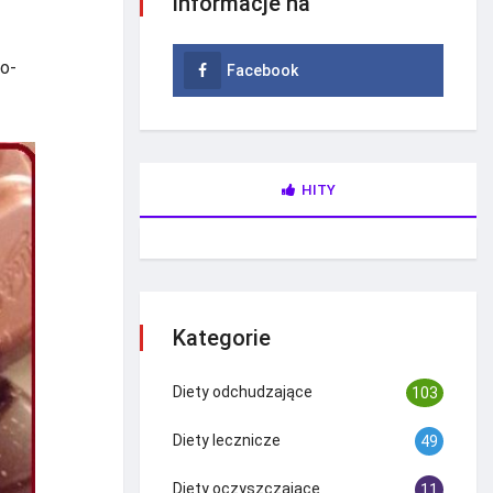
informacje na
wo-
Facebook
HITY
Kategorie
Diety odchudzające
103
Diety lecznicze
49
Diety oczyszczające
11