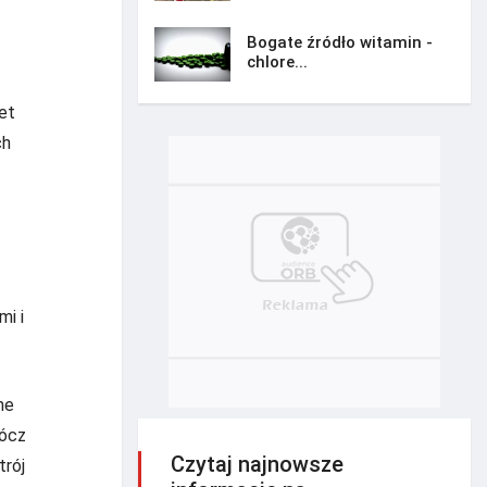
Bogate źródło witamin -
chlore...
et
ch
mi i
ne
rócz
Czytaj najnowsze
trój