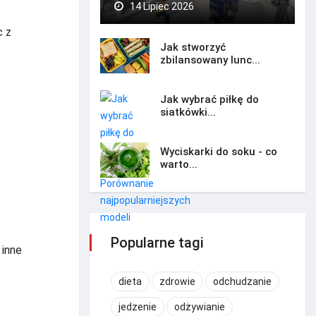
14 Lipiec 2026
c z
Jak stworzyć
zbilansowany lunc...
Jak wybrać piłkę do
siatkówki...
Wyciskarki do soku - co
warto...
Popularne tagi
 inne
dieta
zdrowie
odchudzanie
jedzenie
odżywianie