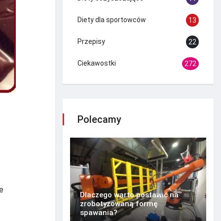
Diety dla sportowców
13
Przepisy
22
Ciekawostki
272
Polecamy
e
Dlaczego warto postawić na
zrobotyzowaną formę
spawania?