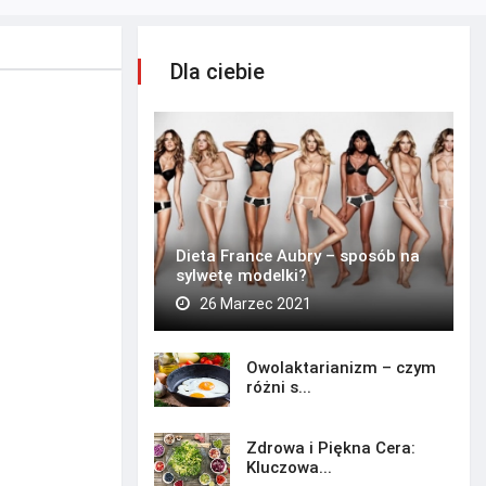
Dla ciebie
Dieta France Aubry – sposób na
sylwetę modelki?
26 Marzec 2021
Owolaktarianizm – czym
różni s...
Zdrowa i Piękna Cera:
Kluczowa...