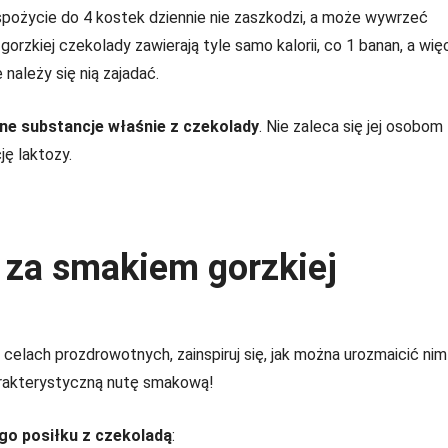
ożycie do 4 kostek dziennie nie zaszkodzi, a może wywrzeć
orzkiej czekolady zawierają tyle samo kalorii, co 1 banan, a wię
 należy się nią zajadać.
ne substancje właśnie z czekolady
. Nie zaleca się jej osobom
ję laktozy.
m za smakiem gorzkiej
elach prozdrowotnych, zainspiruj się, jak można urozmaicić nim
harakterystyczną nutę smakową!
go posiłku z czekoladą
: