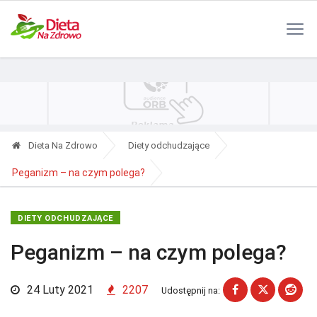
Polityka Prywatności
Reklama
Kontakt
RSS
Dieta Na Zdrowo
Diety odchudzające
Peganizm – na czym polega?
DIETY ODCHUDZAJĄCE
Peganizm – na czym polega?
24 Luty 2021
2207
Udostępnij na: