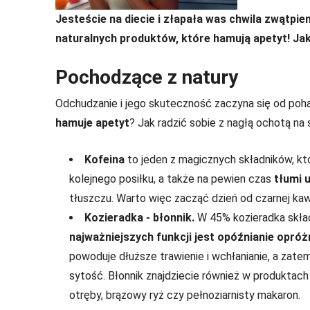
Jesteście na diecie i złapała was chwila zwątpie
naturalnych produktów, które hamują apetyt! Jak
Pochodzące z natury
Odchudzanie i jego skuteczność zaczyna się od poha
hamuje apetyt
? Jak radzić sobie z nagłą ochotą na
Kofeina
to jeden z magicznych składników, kt
kolejnego posiłku, a także na pewien czas
tłumi 
tłuszczu. Warto więc zacząć dzień od czarnej ka
Kozieradka - błonnik.
W 45% kozieradka skład
najważniejszych funkcji jest opóźnianie opróż
powoduje dłuższe trawienie i wchłanianie, a zatem
sytość. Błonnik znajdziecie również w produktach 
otręby, brązowy ryż czy pełnoziarnisty makaron.