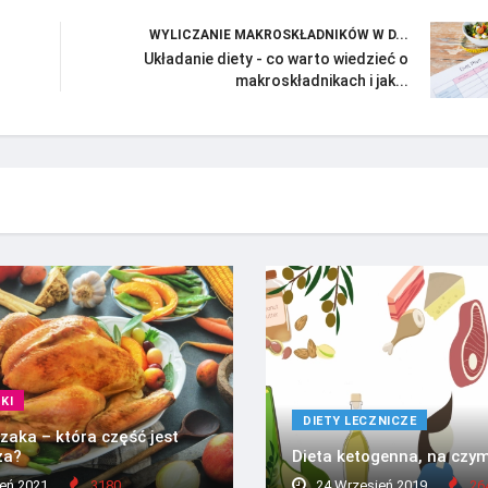
WYLICZANIE MAKROSKŁADNIKÓW W D...
Układanie diety - co warto wiedzieć o
makroskładnikach i jak...
KI
DIETY LECZNICZE
zaka – która część jest
za?
Dieta ketogenna, na czy
eń 2021
3180
24 Wrzesień 2019
26