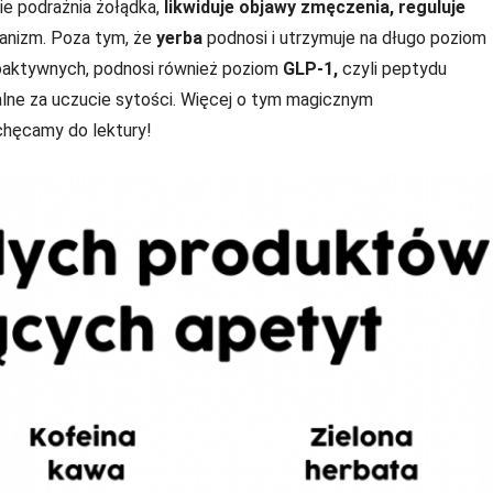
ie podrażnia
żołądka,
likwiduje objawy zmęczenia,
reguluje
anizm. Poza tym, że
yerba
podnosi i utrzymuje na długo poziom
ioaktywnych, podnosi również poziom
GLP-1,
czyli peptydu
lne za uczucie sytości. Więcej o tym magicznym
achęcamy do lektury!