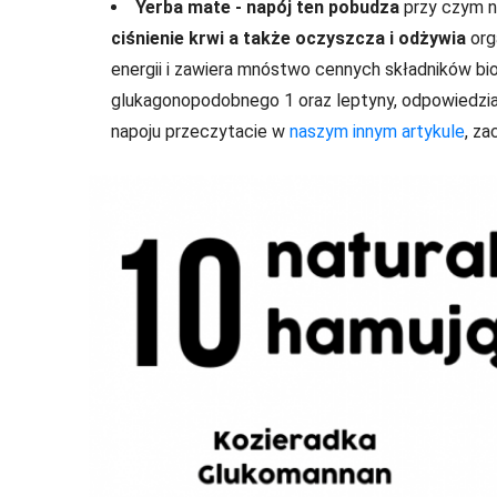
Yerba mate - na
pój ten pobudza
przy czym n
ciśnienie krwi a także
oczyszcza i odżywia
org
energii i zawiera mnóstwo cennych składników b
glukagonopodobnego 1 oraz leptyny, odpowiedzia
napoju przeczytacie w
naszym innym artykule
, z