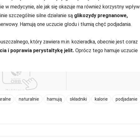
e w medycynie, ale jak się okazuje ma również korzystny wpływ
inie szczególnie silne działanie są
glikozydy pregnanowe,
rwowy. Hamują one uczucie głodu i tłumią chęć podjadania.
uszczalnego, który zawiera m.in. kozieradka, obecnie jest coraz
ia i poprawia perystaltykę jelit.
Oprócz tego hamuje uczucie
.
uralne
naturalnie
hamują
składniki
kalorie
podjadanie