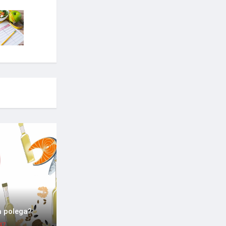
m polega?
47