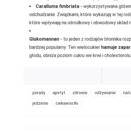
Caralluma fimbriata -
wykorzystywana główni
odchudzanie. Związkami, które wykazują w tej rośl
które wpływają na ośrodkowy i obwodowy układ ne
Glukomannan -
to jeden z rodzajów błonnika rozp
bardziej popularny. Ten wielocukier
hamuje zaparc
głodu, obniża poziom cukru we krwi i cholesterolu
porady
apetyt
zdrowie
odżywianie
nat
jedzenie
ciekawostki