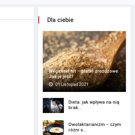
Dla ciebie
Wegański hit – płatki drożdżowe.
Jak je jeść?
01 Listopad 2021
Dieta: jak wpływa na nią
brak...
Owolaktarianizm – czym
różni s...