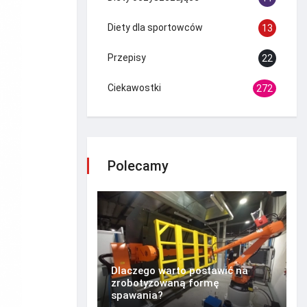
Diety dla sportowców
13
Przepisy
22
Ciekawostki
272
Polecamy
Dlaczego warto postawić na
zrobotyzowaną formę
spawania?