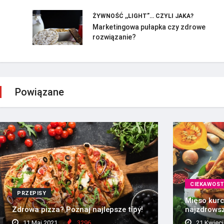
ŻYWNOŚĆ ,,LIGHT”… CZYLI JAKA?
Marketingowa pułapka czy zdrowe
rozwiązanie?
Powiązane
CIEKAWOST
PRZEPISY
Mięso kurc
Zdrowa pizza? Poznaj najlepsze tipy!
najzdrows
11 Maj 2021
3296
21 Kwieci