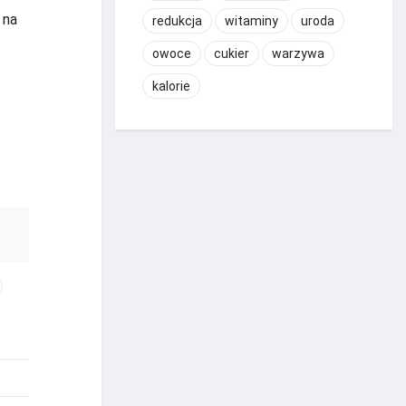
 na
redukcja
witaminy
uroda
owoce
cukier
warzywa
kalorie