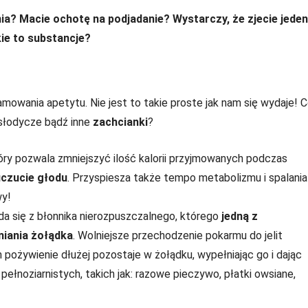
nia? Macie ochotę na podjadanie? Wystarczy, że zjecie jeden
ie to substancje?
mowania apetytu. Nie jest to takie proste jak nam się wydaje! 
 słodycze bądź inne
zachcianki
?
óry pozwala zmniejszyć ilość kalorii przyjmowanych podczas
uczucie głodu
. Przyspiesza także tempo metabolizmu i spalania
wy!
a się z błonnika nierozpuszczalnego, którego
jedną z
niania żołądka
. Wolniejsze przechodzenie pokarmu do jelit
 pożywienie dłużej pozostaje w żołądku, wypełniając go i dając
pełnoziarnistych, takich jak: razowe pieczywo, płatki owsiane,