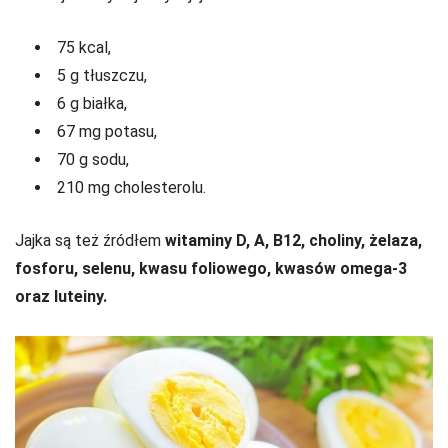
75 kcal,
5 g tłuszczu,
6 g białka,
67 mg potasu,
70 g sodu,
210 mg cholesterolu.
Jajka są też źródłem
witaminy D, A, B12, choliny, żelaza,
fosforu, selenu, kwasu foliowego, kwasów omega-3
oraz luteiny.