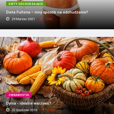
DIETY ODCHUDZAJĄCE
Dieta Fultona – inny sposób na odchudzanie?
29 Marzec 2021
1954
CIEKAWOSTKI
Dynia - idealne warzywo?
03 Grudzień 2019
3108