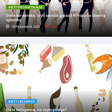
DIETY ODCHUDZAJĄCE
Dieta koreańska, czyli sposób gwiazd K-Popu na idealną
sylwetkę
28 Październik 2022
2904
DIETY LECZNICZE
Dieta ketogenna, na czym polega?