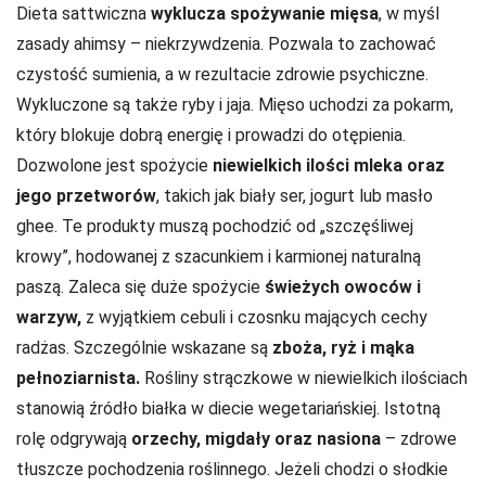
Dieta sattwiczna
wyklucza spożywanie mięsa
, w myśl
zasady ahimsy – niekrzywdzenia. Pozwala to zachować
czystość sumienia, a w rezultacie zdrowie psychiczne.
Wykluczone są także ryby i jaja. Mięso uchodzi za pokarm,
który blokuje dobrą energię i prowadzi do otępienia.
Dozwolone jest spożycie
niewielkich ilości mleka oraz
jego przetworów
, takich jak biały ser, jogurt lub masło
ghee. Te produkty muszą pochodzić od „szczęśliwej
krowy”, hodowanej z szacunkiem i karmionej naturalną
paszą. Zaleca się duże spożycie
świeżych owoców i
warzyw,
z wyjątkiem cebuli i czosnku mających cechy
radżas. Szczególnie wskazane są
zboża, ryż i mąka
pełnoziarnista.
Rośliny strączkowe w niewielkich ilościach
stanowią źródło białka w diecie wegetariańskiej. Istotną
rolę odgrywają
orzechy, migdały oraz nasiona
– zdrowe
tłuszcze pochodzenia roślinnego. Jeżeli chodzi o słodkie