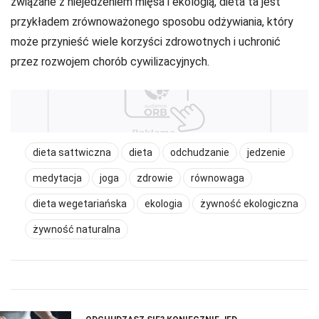
związane z niejedzeniem mięsa i ekologią, dieta ta jest
przykładem zrównoważonego sposobu odżywiania, który
może przynieść wiele korzyści zdrowotnych i uchronić
przez rozwojem chorób cywilizacyjnych.
dieta sattwiczna
dieta
odchudzanie
jedzenie
medytacja
joga
zdrowie
równowaga
dieta wegetariańska
ekologia
żywność ekologiczna
żywność naturalna