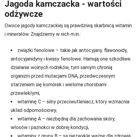
Jagoda kamczacka - wartości
odżywcze
Owoce jagody kamczackiej są prawdziwą skarbnicą witamin
i minerałów. Znajdziemy w nich m.in.:
związki fenolowe – takie jak antocyjany, flawonoidy,
antocyjanidyny i kwasy fenolowe. Hamują one szkodliwe
działanie wolnych rodników, tym samym chronią
organizm przed mutacjami DNA, przedwczesnym
starzeniem się komórek i wieloma chorobami
przewlekłymi,
witaminę C – silny przeciwutleniacz, który wzmacnia
układ odpornościowy,
witaminę A – niezbędną dla zachowania skóry,
włosów i paznokci w dobrej kondycji,
witaminy z grupy B – są niezwykle ważne dla zdrowia