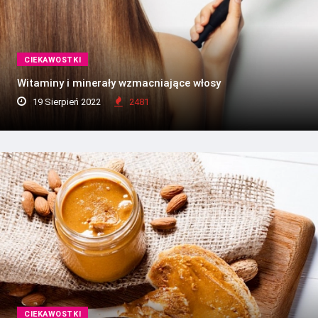
CIEKAWOSTKI
Witaminy i minerały wzmacniające włosy
19 Sierpień 2022
2481
CIEKAWOSTKI