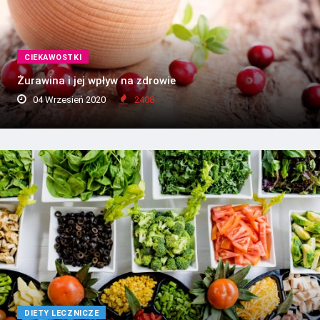
CIEKAWOSTKI
Żurawina i jej wpływ na zdrowie
04 Wrzesień 2020
2408
DIETY LECZNICZE