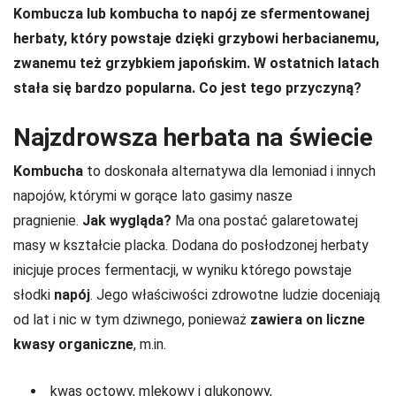
Kombucza lub kombucha to napój ze sfermentowanej
herbaty, który powstaje dzięki grzybowi herbacianemu,
zwanemu też grzybkiem japońskim. W ostatnich latach
stała się bardzo popularna. Co jest tego przyczyną?
Najzdrowsza herbata na świecie
Kombucha
to doskonała alternatywa dla lemoniad i innych
napojów, którymi w gorące lato gasimy nasze
pragnienie.
Jak wygląda?
Ma ona postać galaretowatej
masy w kształcie placka. Dodana do posłodzonej herbaty
inicjuje proces fermentacji, w wyniku którego powstaje
słodki
napój
. Jego właściwości zdrowotne ludzie doceniają
od lat i nic w tym dziwnego, ponieważ
zawiera on liczne
kwasy organiczne
, m.in.
kwas octowy, mlekowy i glukonowy,