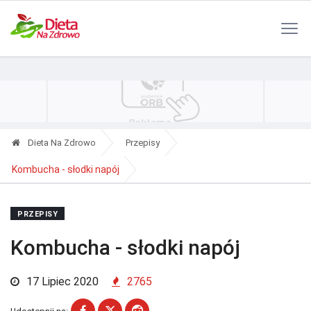
Polityka Prywatności
Reklama
Kontakt
RSS
Dieta Na Zdrowo
Przepisy
Kombucha - słodki napój
PRZEPISY
Kombucha - słodki napój
17 Lipiec 2020
2765