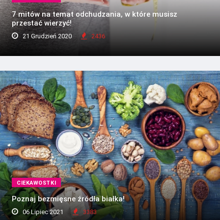
7 mitów na temat odchudzania, w które musisz
przestać wierzyć!
21 Grudzień 2020
2436
CIEKAWOSTKI
Poznaj bezmięsne źródła białka!
06 Lipiec 2021
3383