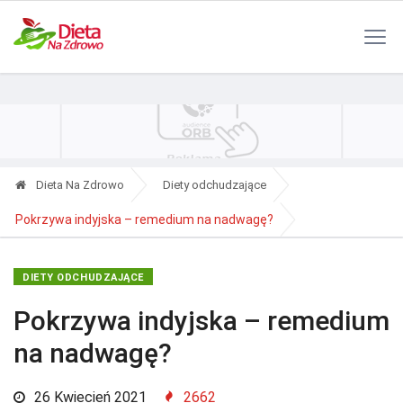
Polityka Prywatności
Reklama
Kontakt
RSS
Dieta Na Zdrowo
Diety odchudzające
Pokrzywa indyjska – remedium na nadwagę?
DIETY ODCHUDZAJĄCE
Pokrzywa indyjska – remedium
na nadwagę?
26 Kwiecień 2021
2662