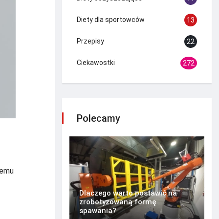
Diety dla sportowców
13
Przepisy
22
Ciekawostki
272
Polecamy
wemu
Dlaczego warto postawić na
zrobotyzowaną formę
spawania?