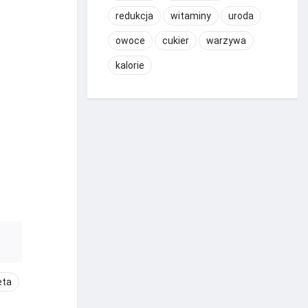
redukcja
witaminy
uroda
owoce
cukier
warzywa
kalorie
eta