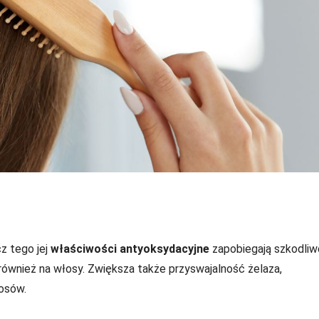
cz tego jej
właściwości antyoksydacyjne
zapobiegają szkodli
również na włosy. Zwiększa także przyswajalność żelaza,
osów.