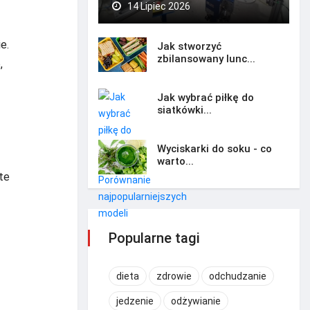
14 Lipiec 2026
e.
Jak stworzyć
zbilansowany lunc...
,
Jak wybrać piłkę do
siatkówki...
Wyciskarki do soku - co
warto...
te
Popularne tagi
dieta
zdrowie
odchudzanie
jedzenie
odżywianie