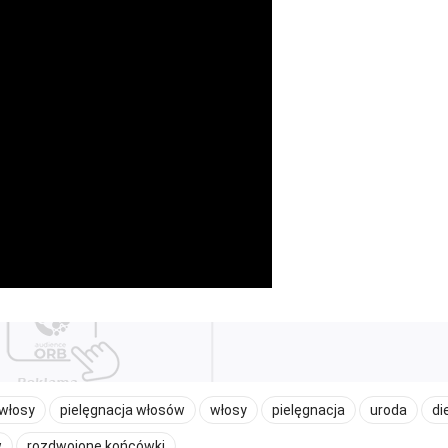
 włosy
pielęgnacja włosów
włosy
pielęgnacja
uroda
di
w
rozdwojone końcówki