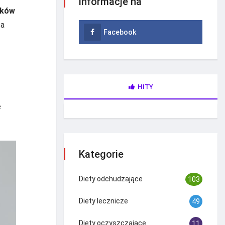
informacje na
yków
za
Facebook
HITY
ę
Kategorie
Diety odchudzające
103
Diety lecznicze
49
Diety oczyszczające
11