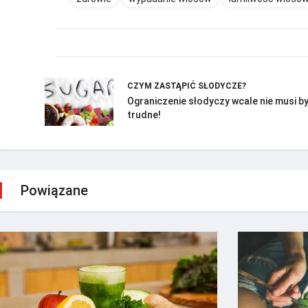
CZYM ZASTĄPIĆ SŁODYCZE?
Ograniczenie słodyczy wcale nie musi b
trudne!
Powiązane