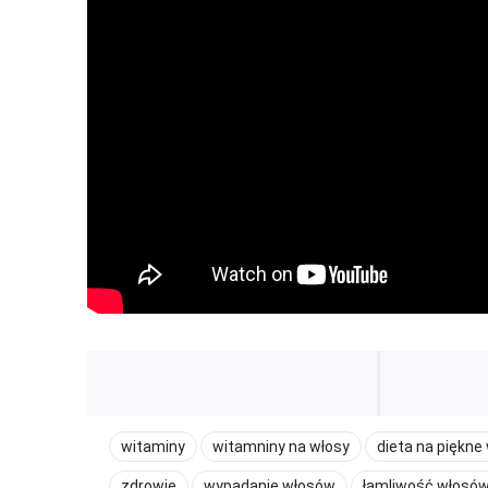
witaminy
witamniny na włosy
dieta na piękne
zdrowie
wypadanie włosów
łamliwość włosó