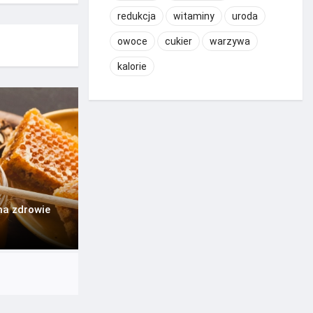
redukcja
witaminy
uroda
owoce
cukier
warzywa
kalorie
na zdrowie