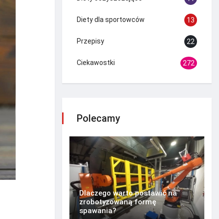
Diety dla sportowców
13
Przepisy
22
Ciekawostki
272
Polecamy
Dlaczego warto postawić na
zrobotyzowaną formę
spawania?