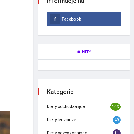
informacje na
Facebook
HITY
Kategorie
Diety odchudzające
103
Diety lecznicze
49
Diety oczyszczające
11