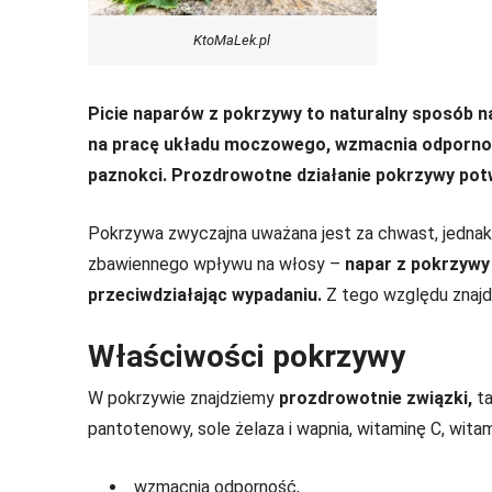
KtoMaLek.pl
Picie naparów z pokrzywy to naturalny sposób n
na pracę układu moczowego, wzmacnia odpornoś
paznokci. Prozdrowotne działanie pokrzywy potw
Pokrzywa zwyczajna uważana jest za chwast, jednak 
zbawiennego wpływu na włosy –
napar z pokrzywy
przeciwdziałając wypadaniu.
Z tego względu znajd
Właściwości pokrzywy
W pokrzywie znajdziemy
prozdrowotnie związki,
ta
pantotenowy, sole żelaza i wapnia, witaminę C, witami
wzmacnia odporność,