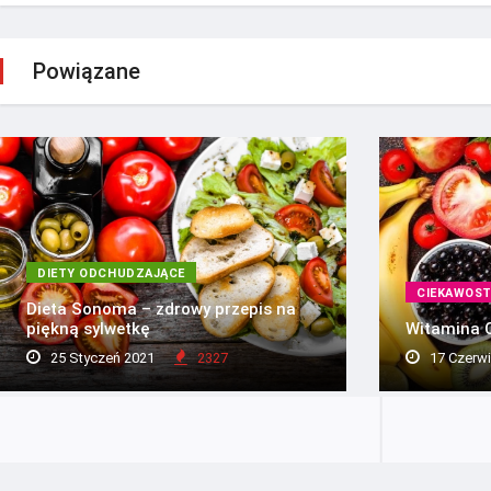
Powiązane
DIETY ODCHUDZAJĄCE
CIEKAWOST
Dieta Sonoma – zdrowy przepis na
piękną sylwetkę
Witamina C
25 Styczeń 2021
2327
17 Czerwi