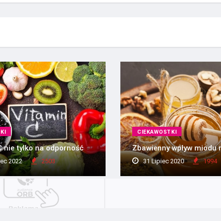
KI
CIEKAWOSTKI
 nie tylko na odporność
Zbawienny wpływ miodu 
ec 2022
2503
31 Lipiec 2020
1994