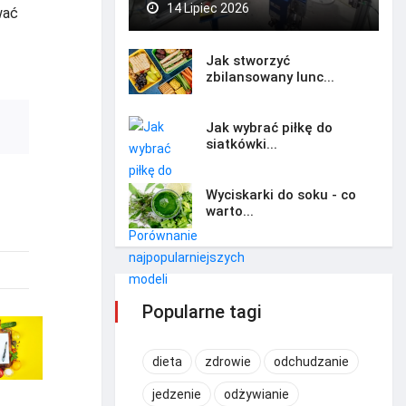
14 Lipiec 2026
wać
Jak stworzyć
zbilansowany lunc...
Jak wybrać piłkę do
siatkówki...
Wyciskarki do soku - co
warto...
Popularne tagi
dieta
zdrowie
odchudzanie
jedzenie
odżywianie