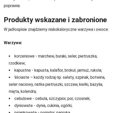
poprawia.
Produkty wskazane i zabronione
W jadłospisie znajdziemy niskokaloryczne warzywa i owoce:
Warzywa:
korzeniowe - marchew, buraki, seler, pietruszka,
rzodkiew;
kapustne - kapusta, kalafior, brokuł, jarmuż, rukola;
liściaste – każdy rodzaj np. sałaty, szpinak, botwina,
seler naciowy, natka pietruszki, szczaw, kiełki, bazylia,
mięta, kolendra;
cebulowe - cebula, szczypior, por, czosnek;
dyniowate - dynia, cukinia, ogórki;
psiankowate - pomidor, papryka.