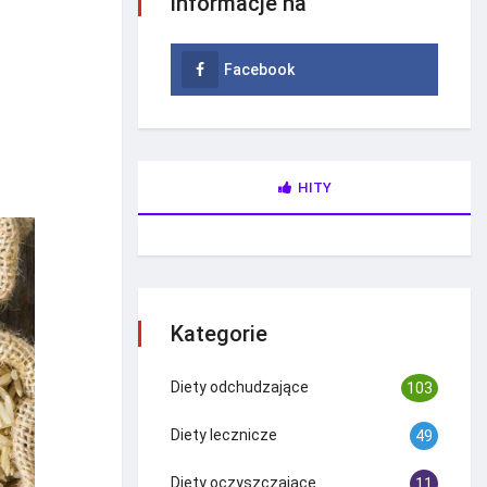
informacje na
Facebook
HITY
Kategorie
Diety odchudzające
103
Diety lecznicze
49
Diety oczyszczające
11