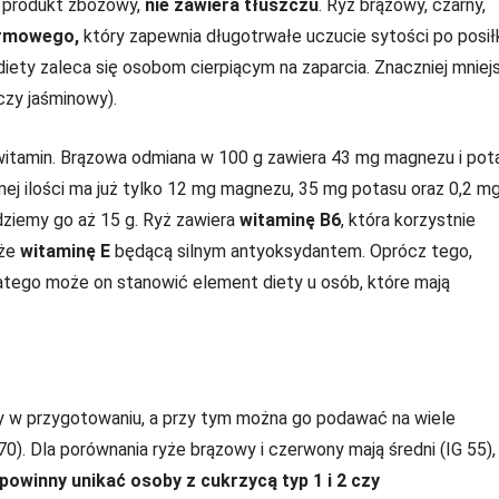
o produkt zbożowy,
nie zawiera tłuszczu
. Ryż brązowy, czarny,
armowego,
który zapewnia długotrwałe uczucie sytości po posił
diety zaleca się osobom cierpiącym na zaparcia. Znaczniej mniej
 czy jaśminowy).
 witamin. Brązowa odmiana w 100 g zawiera 43 mg magnezu i pot
amej ilości ma już tylko 12 mg magnezu, 35 mg potasu oraz 0,2 m
jdziemy go aż 15 g. Ryż zawiera
witaminę B6
, która korzystnie
kże
witaminę E
będącą silnym antyoksydantem. Oprócz tego,
latego może on stanowić element diety u osób, które mają
sty w przygotowaniu, a przy tym można go podawać na wiele
0). Dla porównania ryże brązowy i czerwony mają średni (IG 55),
powinny unikać osoby z cukrzycą typ 1 i 2 czy