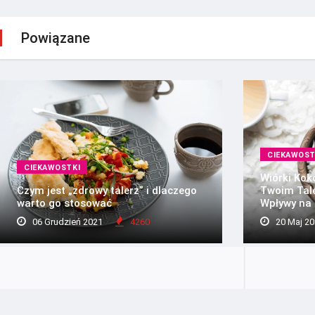
Powiązane
CIEKAWOST
CIEKAWOSTKI
Wiórki Kok
Czym jest „zdrowy talerz” i dlaczego
Twoim Tale
warto go stosować
Wpływy na
06 Grudzień 2021
4260
20 Maj 20