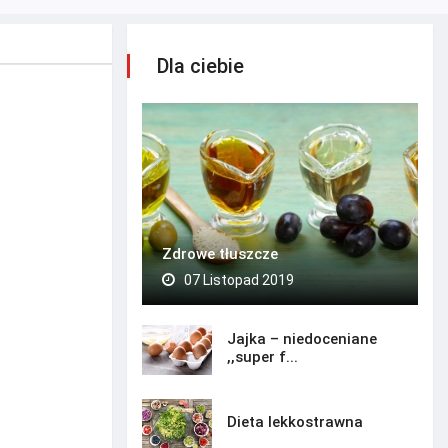
Dla ciebie
Zdrowe tłuszcze
07 Listopad 2019
Jajka – niedoceniane
,,super f...
Dieta lekkostrawna