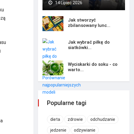
14 Lipiec 2026
ku
szą
Jak stworzyć
zbilansowany lunc...
Jak wybrać piłkę do
asu
siatkówki...
g
Wyciskarki do soku - co
warto...
Popularne tagi
dieta
zdrowie
odchudzanie
 a
jedzenie
odżywianie