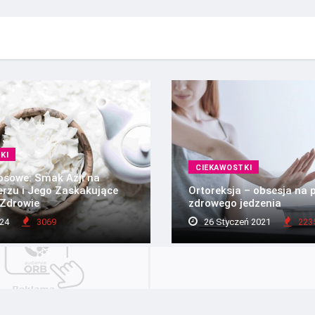
KI
CIEKAWOSTKI
osowe: Smak Azji na
rzu i Jego Zaskakujące
Ortoreksja – obsesja na 
 Zdrowie
zdrowego jedzenia
24
3069
26 Styczeń 2021
223