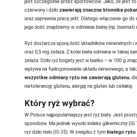
jest szczególnie przez sportowców. Jako, że jest t
czerwony i dziki
zawierają znaczne błonnika pok
oraz usprawnia pracę jelit. Dlatego włączenie go do 
jego ilość znajdziemy w odmianie białej (np. basmati
Ryż dostarcza sporą ilość składników mineralnych i
oraz 0,5 mg żelaza. Z kolei biała odmiana w takiej s
żelaza. Dziki ryż bogaty jest w białko – w 100 g zna
wpływa na funkcjonowanie układu nerwowego, a ta
wszystkie odmiany ryżu nie zawierają glutenu
, d
nietolerancję glutenu, alergię na gluten lub celiakię.
Który ryż wybrać?
W Polsce najpopularniejszy jest ryż biały. Jest pro
sposobów. Ma jednak wysoki indeks glikemiczny (IG 7
ryż dziki niski (IG 35). W związku z tym
białego ryżu 