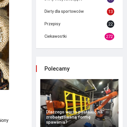
Diety dla sportowców
13
Przepisy
22
Ciekawostki
272
Polecamy
Dlaczego warto postawić na
zrobotyzowaną formę
niony
spawania?