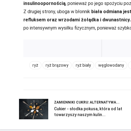
insulinoopornością
, ponieważ po jego spożyciu poz
Z drugiej strony, uboga w błonnik
biała odmiana jes
refluksem oraz wrzodami żołądka i dwunastnicy
po intensywnym wysiłku fizycznym, ponieważ szybko 
ryż
ryż brązowy
ryż biały
węglowodany
ZAMIENNIKI CUKRU: ALTERNATYWA...
Cukier - słodka pokusa, która od lat
towarzyszy naszym kulin...