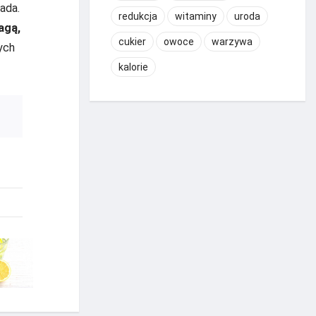
ada.
redukcja
witaminy
uroda
agą,
cukier
owoce
warzywa
ych
kalorie