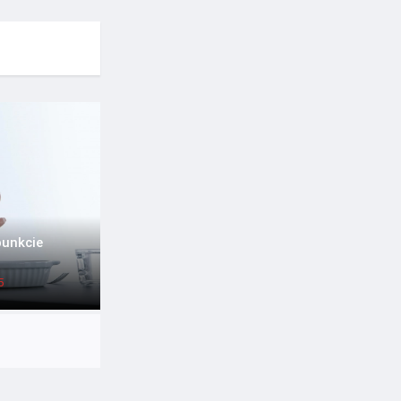
punkcie
5