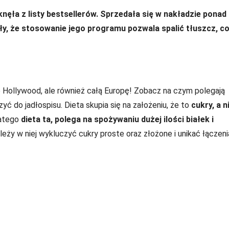
knęła z listy bestsellerów. Sprzedała się w nakładzie ponad
ły, że stosowanie jego programu pozwala spalić tłuszcz, co
o Hollywood, ale również całą Europę! Zobacz na czym polegają
yć do jadłospisu. Dieta skupia się na założeniu, że to
cukry, a n
latego
dieta ta, polega na spożywaniu dużej ilości białek i
ależy w niej wykluczyć cukry proste oraz złożone i unikać łączeni