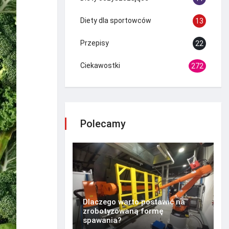
Diety dla sportowców
13
Przepisy
22
Ciekawostki
272
Polecamy
Dlaczego warto postawić na
zrobotyzowaną formę
spawania?