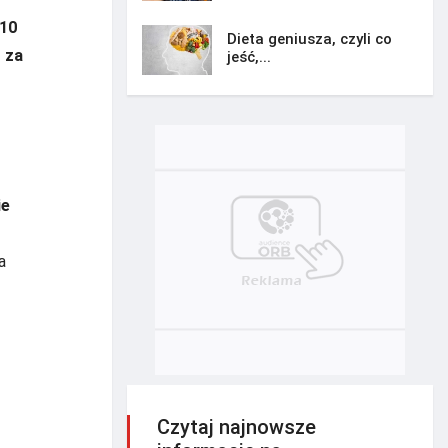
 10
Dieta geniusza, czyli co
 za
jeść,...
ie
a
Czytaj najnowsze