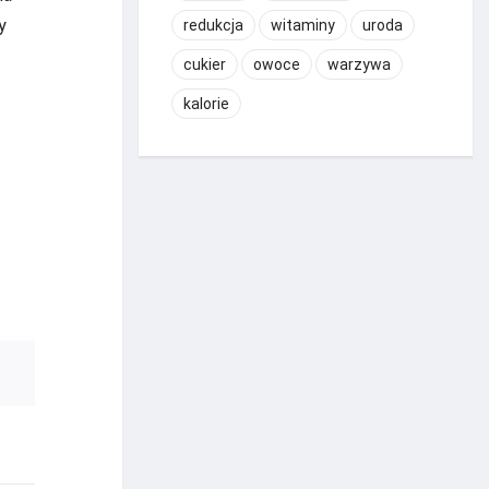
y
redukcja
witaminy
uroda
cukier
owoce
warzywa
kalorie