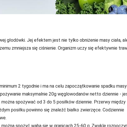
wej głodówki. Jej efektem jest nie tylko obniżenie masy ciała, al
 czemu zmniejsza się ciśnienie. Organizm uczy się efektywnie tra
minimum 2 tygodnie i ma na celu zapoczątkowanie spadku masy
 spożywanie maksymalnie 20g węglowodanów netto dziennie - je
j można spożywać od 3 do 5 posiłków dziennie. Przerwy między
żdym posiłku powinno się znaleźć białko zwierzęce. Codziennie
owe.
 można spożyć waha się w granicach 25-60 g. Zwykle rozpoczy