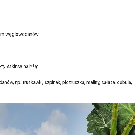
ziom węglowodanów.
y Atkinsa należą:
w, np. truskawki, szpinak, pietruszka, maliny, sałata, cebula,