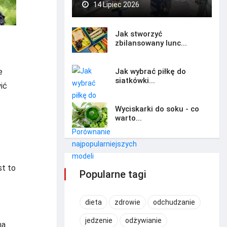
14 Lipiec 2026
Jak stworzyć
zbilansowany lunc...
Jak wybrać piłkę do
e
siatkówki...
wić
Wyciskarki do soku - co
warto...
st to
Popularne tagi
dieta
zdrowie
odchudzanie
jedzenie
odżywianie
na