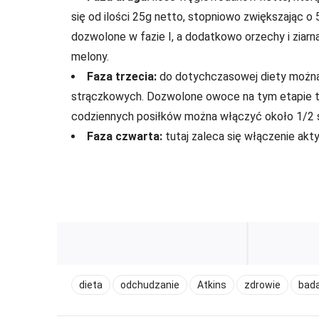
się od ilości 25g netto, stopniowo zwiększając 
dozwolone w fazie I, a dodatkowo orzechy i ziarna
melony.
Faza trzecia:
do dotychczasowej diety można d
strączkowych. Dozwolone owoce na tym etapie to ba
codziennych posiłków można włączyć około 1/2 s
Faza czwarta:
tutaj zaleca się włączenie aktyw
dieta
odchudzanie
Atkins
zdrowie
bad