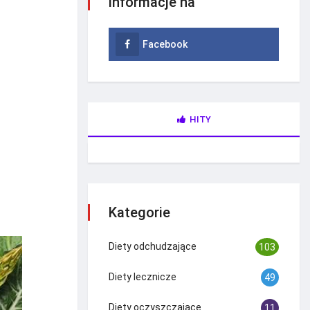
informacje na
Facebook
HITY
Kategorie
Diety odchudzające
103
Diety lecznicze
49
Diety oczyszczające
11