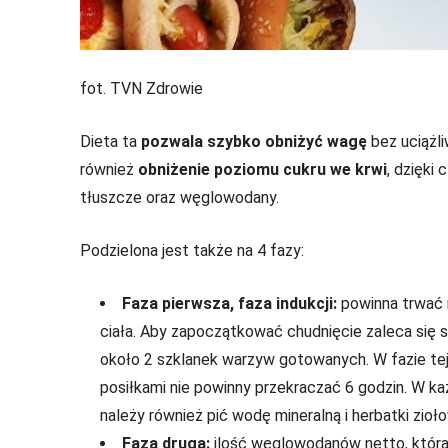
fot. TVN Zdrowie
Dieta ta
pozwala szybko obniżyć wagę
bez uciążli
również
obniżenie poziomu cukru we krwi
, dzięki
tłuszcze oraz węglowodany.
Podzielona jest także na 4 fazy:
Faza pierwsza, faza indukcji:
powinna trwać 
ciała. Aby zapoczątkować chudnięcie zaleca się
około 2 szklanek warzyw gotowanych. W fazie te
posiłkami nie powinny przekraczać 6 godzin. W ka
należy również pić wodę mineralną i herbatki zioł
Faza druga:
ilość węglowodanów netto, którą