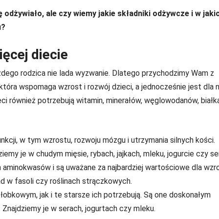
ę odżywiało, ale czy wiemy jakie składniki odżywcze i w jaki
u?
ęcej diecie
żdego rodzica nie lada wyzwanie. Dlatego przychodzimy Wam z
 która wspomaga wzrost i rozwój dzieci, a jednocześnie jest dla 
ieci również potrzebują witamin, minerałów, węglowodanów, białk
nkcji, w tym wzrostu, rozwoju mózgu i utrzymania silnych kości.
emy je w chudym mięsie, rybach, jajkach, mleku, jogurcie czy se
 aminokwasów i są uważane za najbardziej wartościowe dla wzro
ad w fasoli czy roślinach strączkowych.
łobkowym, jak i te starsze ich potrzebują. Są one doskonałym
2. Znajdziemy je w serach, jogurtach czy mleku.