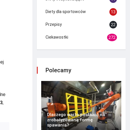
Diety dla sportowców
13
Przepisy
22
Ciekawostki
272
ej
Polecamy
dne
-3
,
Dlaczego warto postawić na
zrobotyzowaną formę
spawania?