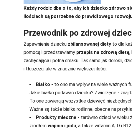
Każdy rodzic dba o to, aby ich dziecko zdrowo si
ilościach są potrzebne do prawidłowego rozwoj
Przewodnik po zdrowej dzieci
Zapewnienie dziecku
zbilansowanej diety
to dla ka
pomocą i przedstawiamy
przepis na zdrową dietę
,
zachęcająca i pełna smaku. Tak samo jak dorośli, dz
i tłuszczu, ale w znacznie większej ilości.
Białko -
to ono ma wpływ
na wiele ważnych fu
Jakie białko podawać dziecku? Zwierzęce - znajdzi
To one zawierają wszystkie dziewięć niezbędnych
Ważne są także białka roślinne, obecne na przykł
Produkty mleczne -
zarówno dzieci w wieku ż
źródłem
wapnia i jodu
, a także witamin A, D i B1