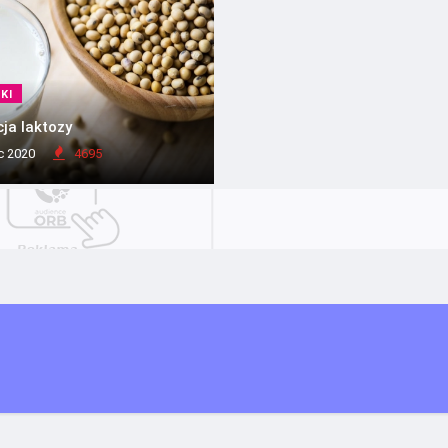
KI
cja laktozy
c 2020
4695