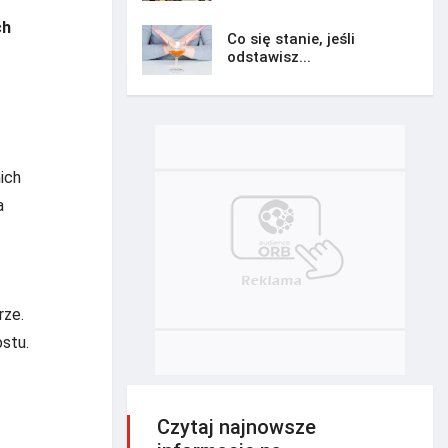
ch
Co się stanie, jeśli
odstawisz...
nich
a
rze.
stu.
Czytaj najnowsze