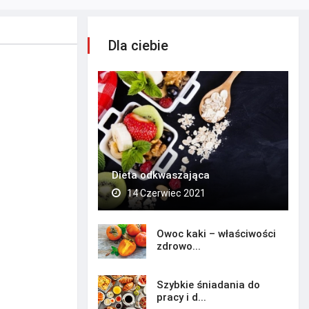
Dla ciebie
Dieta odkwaszająca
14 Czerwiec 2021
Owoc kaki – właściwości
zdrowo...
Szybkie śniadania do
pracy i d...