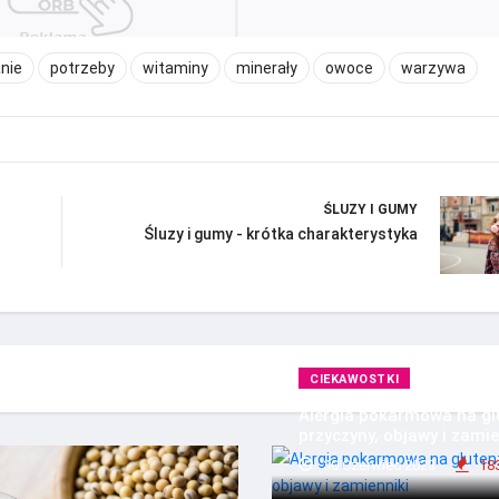
nie
potrzeby
witaminy
minerały
owoce
warzywa
ŚLUZY I GUMY
Śluzy i gumy - krótka charakterystyka
CIEKAWOSTKI
Alergia pokarmowa na gl
przyczyny, objawy i zamie
30 Czerwiec 2023
18