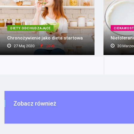
DIETY ODCHUDZAJĄCE
CIEKAWOST
Chronożywienie jako dieta startowa
Nietoleran
27 Maj 2020
2898
20 Marze
Zobacz również