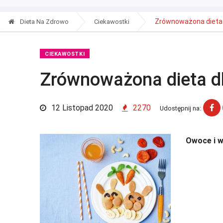
Zrównoważona dieta 
Dieta Na Zdrowo
Ciekawostki
CIEKAWOSTKI
Zrównoważona dieta dl
12 Listopad 2020
2270
Udostępnij na:
Owoce i w