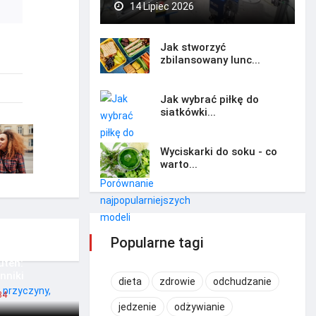
14 Lipiec 2026
Jak stworzyć
zbilansowany lunc...
Jak wybrać piłkę do
siatkówki...
Wyciskarki do soku - co
warto...
Popularne tagi
uten:
nniki
dieta
zdrowie
odchudzanie
34
jedzenie
odżywianie