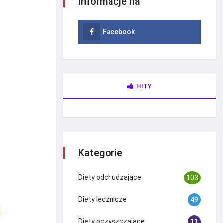
informacje na
Facebook
HITY
Kategorie
Diety odchudzające
103
Diety lecznicze
49
Diety oczyszczające
11