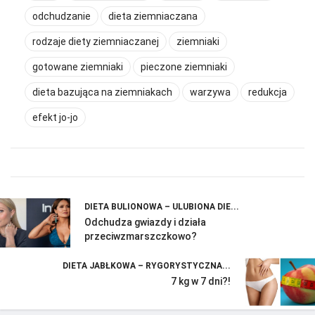
odchudzanie
dieta ziemniaczana
rodzaje diety ziemniaczanej
ziemniaki
gotowane ziemniaki
pieczone ziemniaki
dieta bazująca na ziemniakach
warzywa
redukcja
efekt jo-jo
DIETA BULIONOWA – ULUBIONA DIE...
Odchudza gwiazdy i działa
przeciwzmarszczkowo?
DIETA JABŁKOWA – RYGORYSTYCZNA...
7 kg w 7 dni?!