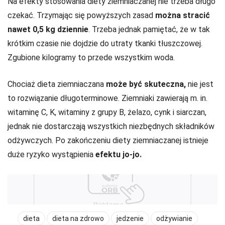
Na efekty stosowania diety ziemniaczanej nie trzeba długo
czekać. Trzymając się powyższych zasad
można stracić
nawet 0,5 kg dziennie
. Trzeba jednak pamiętać, że w tak
krótkim czasie nie dojdzie do utraty tkanki tłuszczowej.
Zgubione kilogramy to przede wszystkim woda.
Chociaż dieta ziemniaczana
może być skuteczna,
nie jest
to rozwiązanie długoterminowe. Ziemniaki zawierają m. in.
witaminę C, K, witaminy z grupy B, żelazo, cynk i siarczan,
jednak nie dostarczają wszystkich niezbędnych składników
odżywczych. Po zakończeniu diety ziemniaczanej istnieje
duże ryzyko wystąpienia
efektu jo-jo.
dieta
dieta na zdrowo
jedzenie
odżywianie