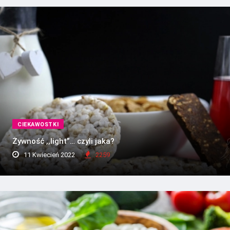
CIEKAWOSTKI
Żywność ,,light”… czyli jaka?
11 Kwiecień 2022
2259