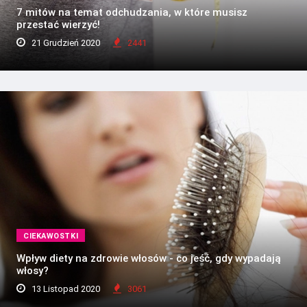
7 mitów na temat odchudzania, w które musisz
przestać wierzyć!
21 Grudzień 2020
2441
CIEKAWOSTKI
Wpływ diety na zdrowie włosów - co jeść, gdy wypadają
włosy?
13 Listopad 2020
3061