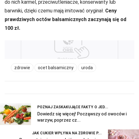
do nich karmel, przeciwutleniacze, konserwanty lub
barwniki, dzięki czemu mają imitować oryginał.
Ceny
prawdziwych octów balsamicznych zaczynają się od
100 zł.
zdrowie
ocet balsamiczny
uroda
POZNAJ ZASKAKUJĄCE FAKTY O JED...
Dowiedz się więcej! Począwszy od owoców i
warzyw, poprzez cz...
JAK CUKIER WPŁYWA NA ZDROWIE P...