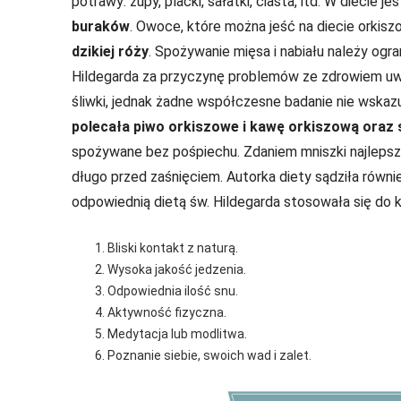
potrawy: zupy, placki, sałatki, ciasta, itd. W diecie j
buraków
. Owoce, które można jeść na diecie orkisz
dzikiej róży
. Spożywanie mięsa i nabiału należy ogr
Hildegarda za przyczynę problemów ze zdrowiem uważ
śliwki, jednak żadne współczesne badanie nie wskazuj
polecała piwo orkiszowe i kawę orkiszową oraz
spożywane bez pośpiechu. Zdaniem mniszki najlepszą 
długo przed zaśnięciem. Autorka diety sądziła równ
odpowiednią dietą św. Hildegarda stosowała się do k
Bliski kontakt z naturą.
Wysoka jakość jedzenia.
Odpowiednia ilość snu.
Aktywność fizyczna.
Medytacja lub modlitwa.
Poznanie siebie, swoich wad i zalet.