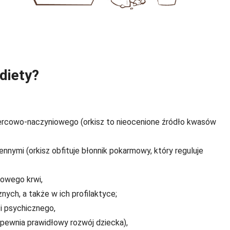
diety?
sercowo-naczyniowego (orkisz to nieocenione źródło kwasów
nnymi (orkisz obfituje błonnik pokarmowy, który reguluje
dowego krwi,
ch, a także w ich profilaktyce;
 i psychicznego,
apewnia prawidłowy rozwój dziecka),