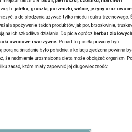
est miejsce także dla
fasoli, pietruszki, czosnku, marchwi i
owej to
jabłka, gruszki, porzeczki, wiśnie, jeżyny oraz owoce
aniczyć, a do słodzenia używać tylko miodu i cukru trzcinowego. 
ała spożywanie takich produktów jak por, brzoskwinie, truskaw
ą na ich szkodliwe działanie. Do picia oprócz
herbat ziołowyc
 soki owocowe i warzywne.
Ponad to posiłki powinny być
porą na śniadanie było południe, a kolacja zjedzona powinna by
ież, że nadmiernie urozmaicona dieta może obciążać organizm. P
ilku zasad, które miały zapewnić jej długowieczność: