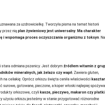
uznawana za uzdrowicielkę. Tworzyła pisma na temat historii
y przez nią
plan żywieniowy jest uniwersalny
.
Ma charakter
odę i wspomaga proces oczyszczania organizmu z toksyn
. Na
li stara odmiana pszenicy. Jest dobrym
źródłem witamin z grup
dników mineralnych, jak żelazo czy wapń
. Zawiera gluten,
ch na celiakię. Oprócz orkiszu święta ceniła właściwości
kaszta
ć surowe, gotowane, pieczone, a koper włoski najlepiej spożywa
rodukty orkiszowe, czyli
kasze, pieczywo, makaron czy płatki
y użyciu orkiszu jesteśmy w stanie przygotować różnorodne