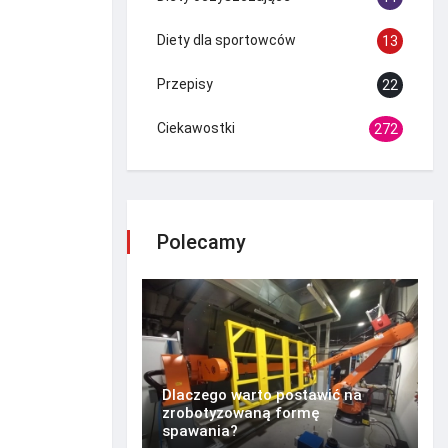
Diety dla sportowców
13
Przepisy
22
Ciekawostki
272
Polecamy
Dlaczego warto postawić na
zrobotyzowaną formę
spawania?