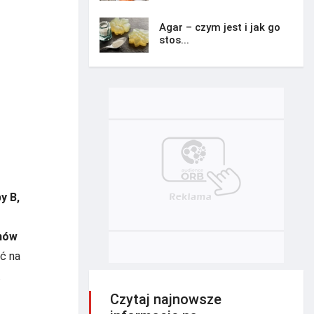
Agar – czym jest i jak go
stos...
y B,
nów
ć na
.
Czytaj najnowsze