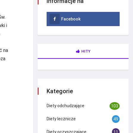
informacje na
Św.
Facebook
ki i
h
ć na
HITY
oza
Kategorie
Diety odchudzające
103
Diety lecznicze
49
Diety oczyszczające
11