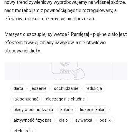
nowy trend żywieniowy wypróbowujemy na własnej skórze,
nasz metabolizm z pewnością będzie rozregulowany, a
efektów redukcji możemy się nie doczekać.
Marzysz o szczupłej sylwetce? Pamiętaj - piękne ciało jest
efektem trwałej zmiany nawyków, a nie chwilowo
stosowanej diety.
dieta
jedzenie
odchudzanie
redukcja
jak schudnąć
dlaczego nie chudnę
błędy w odchudzaniu
kalorie
liczenie kalorii
aktywność fizyczna
ciało
sylwetka
posiłki
efekt jo-jo