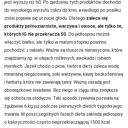
jest wyższy niż 60. Po zjedzeniu tych produktów dochodzi
do wysokiego wyrzutu cukru do krwi, a niedługo po posiłku
znów pojawia się uczucie głodu. Dlatego
zaleca się
produkty pełnoziarniste, warzywa i owoce, ale tylko te,
których IG nie przekracza 50.
Do jadłospisu można
włączyć białko, ale tylko w małym stopniu powinno
pochodzić z nabiału. Ważne są tłuszcze nienasycone, które
znajdziemy np. w olejach roślinnych, awokado i rybach
morskich. Jeżeli chodzi o picie, twórca diety zaleca wodę
mineralną niegazowaną, soki warzywne, kawę bezkofeinową
i herbaty, które nie zawierają teiny. Ważną zasadą jest
obowiązkowe śniadanie. Bez niego w ciągu dnia zwiększa
się ochota na słodycze. Taki sposób żywienia pozwala na
zgubienie 6 kg już podczas pierwszych dwóch tygodni jego
trwania. W poszczególnych fazach dieta zakłada jadłospisy
o kaloryczności często nieprzekraczającej 1500 kcal.