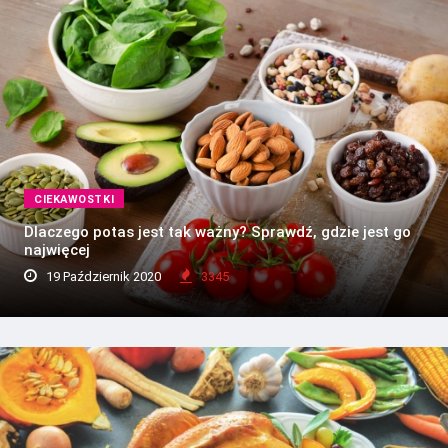
CIEKAWOSTKI
Dlaczego potas jest tak ważny? Sprawdź, gdzie jest go
najwięcej
19 Październik 2020
3345