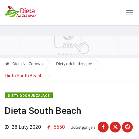
Polityka Prywatności
Reklama
Kontakt
RSS
Dieta Na Zdrowo
Diety odchudzające
Dieta South Beach
DIETY ODCHUDZAJĄCE
Dieta South Beach
28 Luty 2020
6550
Udostępnij na: