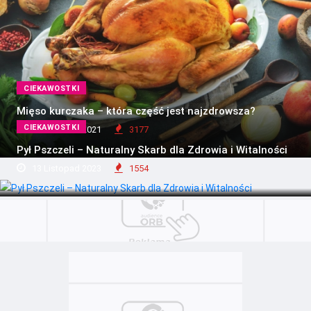
CIEKAWOSTKI
Mięso kurczaka – która część jest najzdrowsza?
CIEKAWOSTKI
21 Kwiecień 2021
3177
Pył Pszczeli – Naturalny Skarb dla Zdrowia i Witalności
13 Listopad 2023
1554