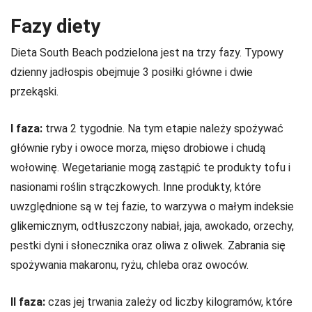
Fazy diety
Dieta South Beach podzielona jest na trzy fazy. Typowy
dzienny jadłospis obejmuje 3 posiłki główne i dwie
przekąski.
I faza:
trwa 2 tygodnie. Na tym etapie należy spożywać
głównie ryby i owoce morza, mięso drobiowe i chudą
wołowinę. Wegetarianie mogą zastąpić te produkty tofu i
nasionami roślin strączkowych. Inne produkty, które
uwzględnione są w tej fazie, to warzywa o małym indeksie
glikemicznym, odtłuszczony nabiał, jaja, awokado, orzechy,
pestki dyni i słonecznika oraz oliwa z oliwek. Zabrania się
spożywania makaronu, ryżu, chleba oraz owoców.
II faza:
czas jej trwania zależy od liczby kilogramów, które