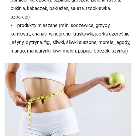
cukinia, kabaczek, bakłażan, sałata, rzodkiewka,
szparagi),
produkty mieszane (m.in. soczewica, grzyby,
kumkwat, ananas, winogrono, truskawki, jabłka czereśnie,
jeżyny, cytryna, figi, śliwki, śliwki suszone, morele, jagody,
mango, mandarynki, kiwi, melon, papaja, boczek, szynka).