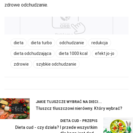
zdrowe odchudzanie.
dieta
dieta turbo
odchudzanie
redukcja
dieta odchudzająca
dieta 1000 kcal
efekt jo-jo
zdrowie
szybkie odchudzanie
JAKIE TŁUSZCZE WYBRAĆ NA DIECI...
Tłuszcz tłuszczowi nierówny. Który wybrać?
DIETA CUD - PRZEPIS
Dieta cud - czy działa? I przede wszystkim