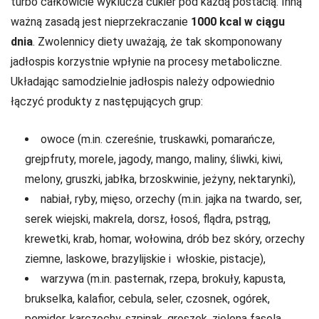
turbo całkowicie wyklucza cukier pod każdą postacią. Inną
ważną zasadą jest nieprzekraczanie
1000 kcal w ciągu
dnia
. Zwolennicy diety uważają, że tak skomponowany
jadłospis korzystnie wpłynie na procesy metaboliczne.
Układając samodzielnie jadłospis należy odpowiednio
łączyć produkty z następujących grup:
owoce (m.in. czereśnie, truskawki, pomarańcze,
grejpfruty, morele, jagody, mango, maliny, śliwki, kiwi,
melony, gruszki, jabłka, brzoskwinie, jeżyny, nektarynki),
nabiał, ryby, mięso, orzechy (m.in. jajka na twardo, ser,
serek wiejski, makrela, dorsz, łosoś, flądra, pstrąg,
krewetki, krab, homar, wołowina, drób bez skóry, orzechy
ziemne, laskowe, brazylijskie i włoskie, pistacje),
warzywa (m.in. pasternak, rzepa, brokuły, kapusta,
brukselka, kalafior, cebula, seler, czosnek, ogórek,
pomidor, karczochy, szpinak, groszek, zielona fasola,