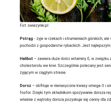
Fot. swiezynki.pl
Pstrąg
- żyje w rzekach i strumieniach górskich, al
pochodzi z gospodarstw rybackich. Jest najlepsz
Halibut
– zawiera duże ilości witaminy E, w związku
cholesterolu we krwi. Szczególnie polecany jest s
żyjącym w ciągłym stresie.
Dorsz
– obfituje w nienasycone kwasy omega-3 i omeg
fosfor. Dzięki tym składnikom spożywanie dorsza re
właśnie z wątroby dorsza pozyskuje się cenny dla zd