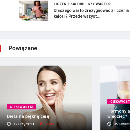
LICZENIE KALORII - CZY WARTO?
Dlaczego warto zrezygnować z liczenia
kalorii? Przede wszyst...
Powiązane
CIEKAWOST
CIEKAWOSTKI
Hormony a
Dieta na piękną cerę
wiedzieć?
12 Luty 2021
2094
05 Kwieci