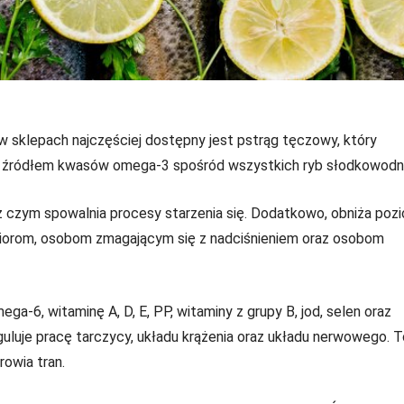
e w sklepach najczęściej dostępny jest pstrąg tęczowy, który
ym źródłem kwasów omega-3 spośród wszystkich ryb słodkowodn
 z czym spowalnia procesy starzenia się. Dodatkowo, obniża poz
eniorom, osobom zmagającym się z nadciśnieniem oraz osobom
a-6, witaminę A, D, E, PP, witaminy z grupy B, jod, selen oraz
guluje pracę tarczycy, układu krążenia oraz układu nerwowego. T
rowia tran.