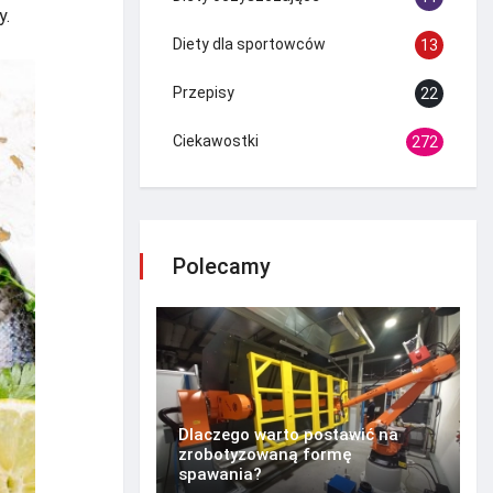
y.
Diety dla sportowców
13
Przepisy
22
Ciekawostki
272
Polecamy
Dlaczego warto postawić na
zrobotyzowaną formę
spawania?