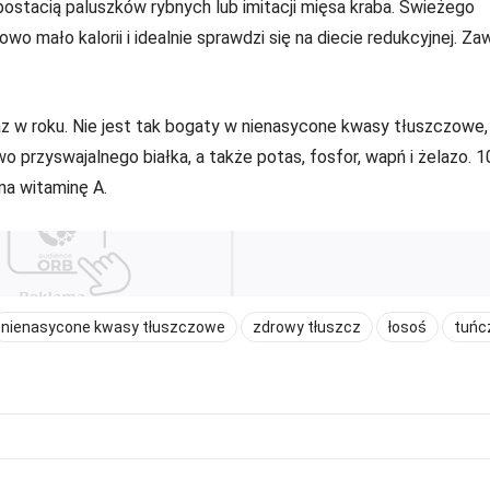
ostacią paluszków rybnych lub imitacji mięsa kraba. Świeżego
o mało kalorii i idealnie sprawdzi się na diecie redukcyjnej. Za
raz w roku. Nie jest tak bogaty w nienasycone kwasy tłuszczowe, 
wo przyswajalnego białka, a także potas, fosfor, wapń i żelazo. 1
na witaminę A.
nienasycone kwasy tłuszczowe
zdrowy tłuszcz
łosoś
tuńc