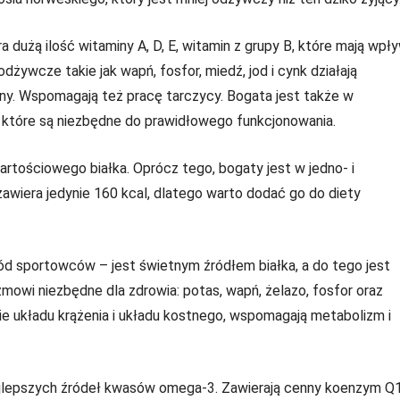
ra dużą ilość witaminy A, D, E, witamin z grupy B, które mają wpł
odżywcze takie jak wapń, fosfor, miedź, jod i cynk działają
śny. Wspomagają też pracę tarczycy. Bogata jest także w
które są niezbędne do prawidłowego funkcjonowania.
artościowego białka. Oprócz tego, bogaty jest w jedno- i
awiera jedynie 160 kcal, dlatego warto dodać go do diety
ód sportowców – jest świetnym źródłem białka, a do tego jest
owi niezbędne dla zdrowia: potas, wapń, żelazo, fosfor oraz
wie układu krążenia i układu kostnego, wspomagają metabolizm i
najlepszych źródeł kwasów omega-3. Zawierają cenny koenzym Q