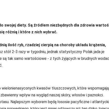
e do swojej diety. Są źródłem niezbędnych dla zdrowia wartoś
ę różnią i które z nich wybrać.
nią ilość ryb, rzadziej cierpią na choroby układu krążenia,
z stół 2-3 razy w tygodniu, jednak statystyczny Polak jada je
kie są tak samo wartościowe - z tych żyjących w brudnych woda
ć.
dużo wielonienasyconych kwasów tłuszczowych, które wspomagają
 zbawienny wpływ na wygląd naszej skóry, włosów i paznokci.
 potasu. Najlepszym wyborem będą łososie pacyficzne i atlantycki
ia norweskiego, który jest mniej odżywczy niż ten dziko żyjący