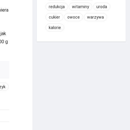
redukcja
witaminy
uroda
wiera
cukier
owoce
warzywa
kalorie
jak
00 g
zyk