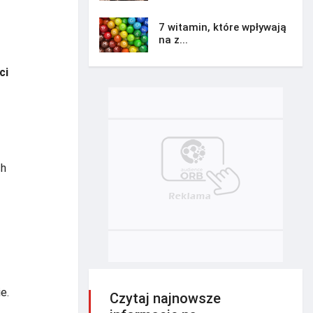
7 witamin, które wpływają
na z...
ci
ch
e.
Czytaj najnowsze
.