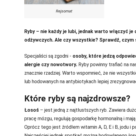
Rejsomat
Ryby – nie każdy je lubi, jednak warto włączyć j
odżywczych. Ale czy wszystkie? Sprawdź, czym si
Specjaliści są zgodni -
osoby, które jedzą odpowied
alergie czy nowotwory.
Ryby powinny trafiać na nas
znacznie rzadziej. Warto wspomnieć, że nie wszyst
lub hodowanych na antybiotykach lepiej zrezygnowa
Które ryby są najzdrowsze?
Łosoś
– jest jedną z najtłustszych ryb. Zawiera 
pracę mózgu, regulują gospodarkę hormonalną i mają
Oprócz tego jest źródłem witamin A, D, E i B, jodu i
Najczęściej jednak spotkać można hodowlanego łosos