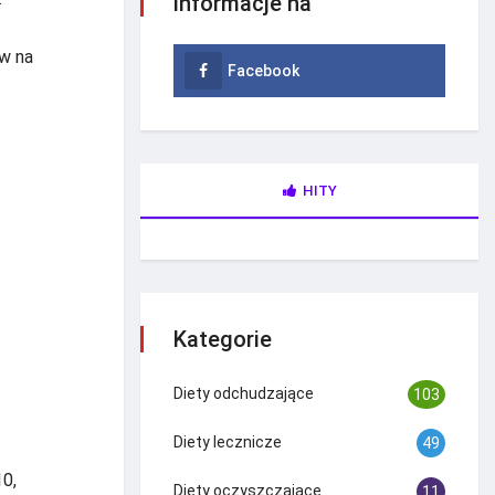
informacje na
yw na
Facebook
HITY
Kategorie
Diety odchudzające
103
Diety lecznicze
49
10,
Diety oczyszczające
11