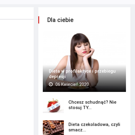
Dla ciebie
Dieta w profilaktyce i przebiegu
depresji
06 Kwiecień 2020
Chcesz schudnąć? Nie
stosuj TY...
Dieta czekoladowa, czyli
smacz...