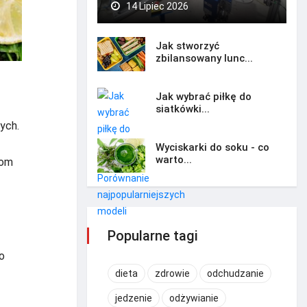
14 Lipiec 2026
Jak stworzyć
zbilansowany lunc...
Jak wybrać piłkę do
siatkówki...
ych.
Wyciskarki do soku - co
warto...
iom
Popularne tagi
o
dieta
zdrowie
odchudzanie
jedzenie
odżywianie