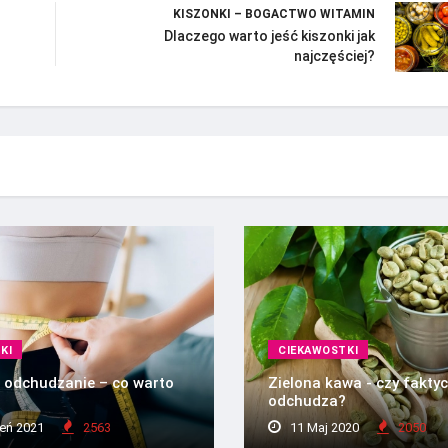
KISZONKI – BOGACTWO WITAMIN
Dlaczego warto jeść kiszonki jak
najczęściej?
KI
CIEKAWOSTKI
 odchudzanie – co warto
Zielona kawa - czy fakty
odchudza?
eń 2021
2563
11 Maj 2020
2050