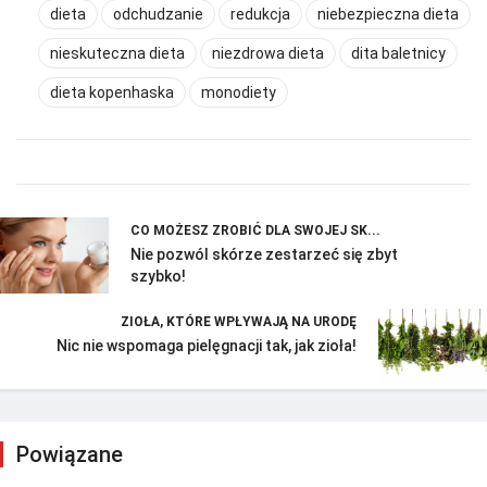
dieta
odchudzanie
redukcja
niebezpieczna dieta
nieskuteczna dieta
niezdrowa dieta
dita baletnicy
dieta kopenhaska
monodiety
CO MOŻESZ ZROBIĆ DLA SWOJEJ SK...
Nie pozwól skórze zestarzeć się zbyt
szybko!
ZIOŁA, KTÓRE WPŁYWAJĄ NA URODĘ
Nic nie wspomaga pielęgnacji tak, jak zioła!
Powiązane