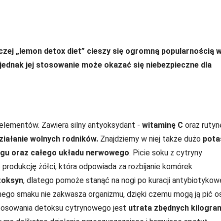
aczej „lemon detox diet” cieszy się ogromną popularnością 
jednak jej stosowanie może okazać się niebezpieczne dla
oelementów. Zawiera silny antyoksydant -
witaminę C
oraz rutyn
ziałanie wolnych rodników.
Znajdziemy w niej także dużo
pota
zgu oraz całego układu nerwowego
. Picie soku z cytryny
e produkcję żółci, która odpowiada za rozbijanie komórek
toksyn
, dlatego pomoże stanąć na nogi po kuracji antybiotykowe
ego smaku nie zakwasza organizmu, dzięki czemu mogą ją pić 
tosowania detoksu cytrynowego jest
utrata zbędnych kilogr