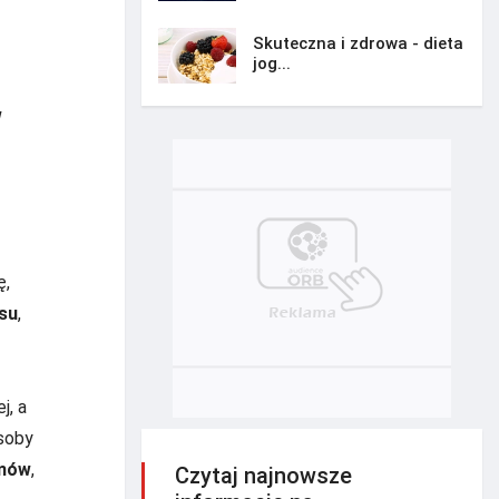
Skuteczna i zdrowa - dieta
jog...
w
ę,
su
,
j, a
osoby
amów
,
Czytaj najnowsze