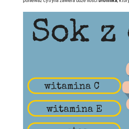
ponieważ cytryna zawiera duże ilości
błonnika
, któ