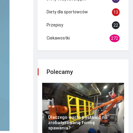
Diety dla sportowców
13
Przepisy
22
Ciekawostki
272
Polecamy
Dlaczego warto postawić na
zrobotyzowaną formę
spawania?