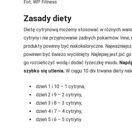
Fot. WP Fitness
Zasady diety
Dietę cytrynową możemy stosować w różnych warianta
cytryny i nie przyjmowanie żadnych pokarmów. Inne, m
produkty powinny być niskokaloryczne. Najważniejszą
powinien być świeżo wyciśnięty. Najlepiej jest pić g
go rozcieńczyć wodą i dodać łyżeczkę miodu.
Napój
szybko się utlenia.
W ciągu 10 dni trwania diety nal
dzień 1 i 10 – 1 cytryna,
dzień 2 i 9 – 2 cytryny,
dzień 3 i 8 – 3 cytryny,
dzień 4 i 7 – 4 cytryny,
dzień 5 i 6 – 5 cytryny.