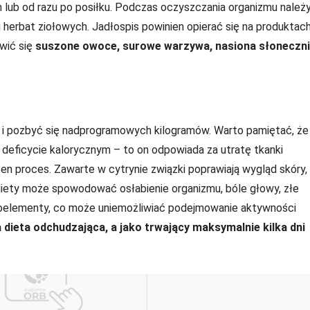
m lub od razu po posiłku. Podczas oczyszczania organizmu należ
 herbat ziołowych. Jadłospis powinien opierać się na produktac
wić się
suszone owoce, surowe warzywa, nasiona słoneczni
 i pozbyć się nadprogramowych kilogramów. Warto pamiętać, że
w deficycie kalorycznym – to on odpowiada za utratę tkanki
n proces. Zawarte w cytrynie związki poprawiają wygląd skóry,
diety może spowodować osłabienie organizmu, bóle głowy, złe
oelementy, co może uniemożliwiać podejmowanie aktywności
 dieta odchudzająca, a jako trwający maksymalnie kilka dni