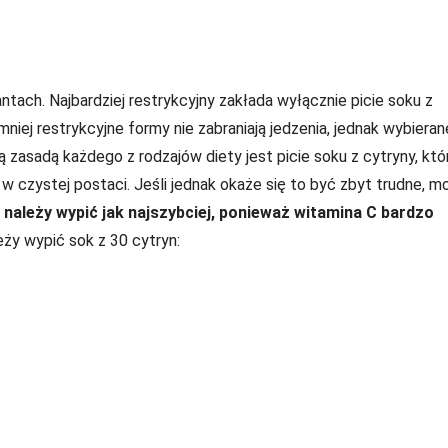
ch. Najbardziej restrykcyjny zakłada wyłącznie picie soku z
niej restrykcyjne formy nie zabraniają jedzenia, jednak wybieran
 zasadą każdego z rodzajów diety jest picie soku z cytryny, któ
o w czystej postaci. Jeśli jednak okaże się to być zbyt trudne, m
 należy wypić jak najszybciej, ponieważ witamina C bardzo
eży wypić sok z 30 cytryn: