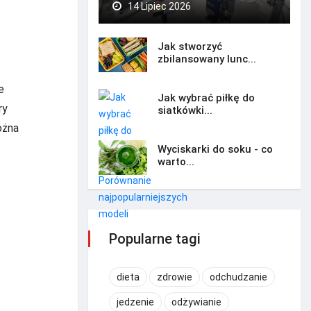
14 Lipiec 2026
Jak stworzyć
zbilansowany lunc...
e
Jak wybrać piłkę do
ry
siatkówki...
ożna
Wyciskarki do soku - co
warto...
Popularne tagi
dieta
zdrowie
odchudzanie
jedzenie
odżywianie