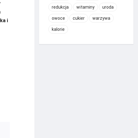
y
redukcja
witaminy
uroda
h
owoce
cukier
warzywa
ka i
kalorie