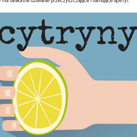
ry ma delikatne działanie przeczyszczające i hamujące apetyt.