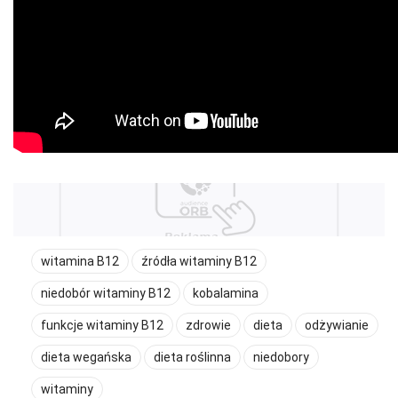
witamina B12
źródła witaminy B12
niedobór witaminy B12
kobalamina
funkcje witaminy B12
zdrowie
dieta
odżywianie
dieta wegańska
dieta roślinna
niedobory
witaminy