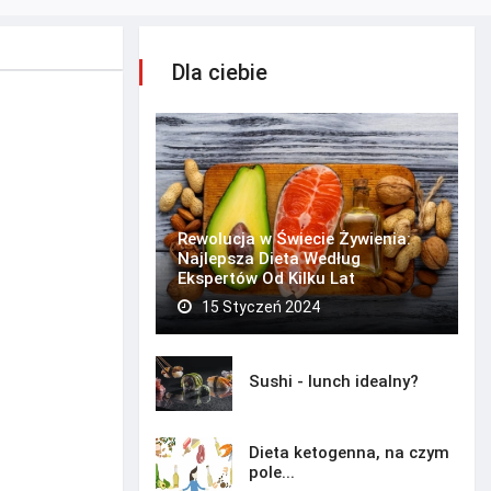
Dla ciebie
Rewolucja w Świecie Żywienia:
Najlepsza Dieta Według
Ekspertów Od Kilku Lat
15 Styczeń 2024
Sushi - lunch idealny?
Dieta ketogenna, na czym
pole...