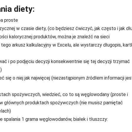
ia diety:
ba proste
zycznej w czasie diety, (co będziesz ćwiczyć, jak często i jak dł
ości kalorycznej produktów, można je znaleźć na sieci
 tego arkusz kalkulacyjny w Excelu, ale wystarczy długopis, kartk
wać i po podjęciu decyzji konsekwentnie się tej decyzji trzymać
)
ć się o niej jak najwięcej (niezastąpionym źródłem informacji jes
tach spożywczych, wiedzieć, co to są węglowodany (proste i
ział w głównych produktach spożywczych (nie musisz pamiętać
lach)
 ze spalania 1 grama węglowodanów, białek i tłuszczy: