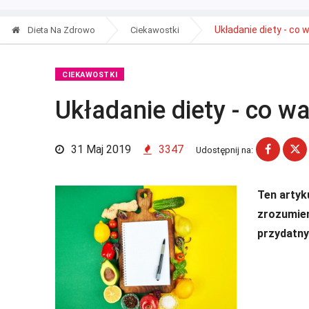
Układanie diety - co 
Dieta Na Zdrowo
Ciekawostki
CIEKAWOSTKI
Układanie diety - co w
31 Maj 2019
3347
Udostępnij na:
Ten artyk
zrozumien
przydatny