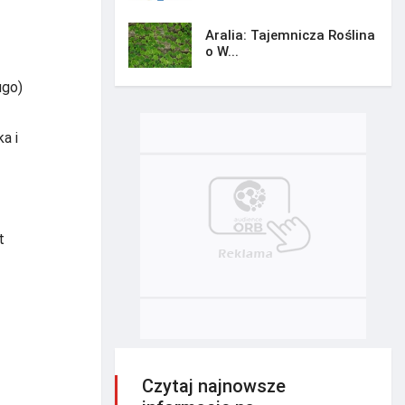
Aralia: Tajemnicza Roślina
o W...
ugo)
a i
t
Czytaj najnowsze