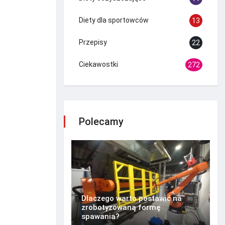
Diety dla sportowców
13
Przepisy
22
Ciekawostki
272
Polecamy
Dlaczego warto postawić na
zrobotyzowaną formę
spawania?