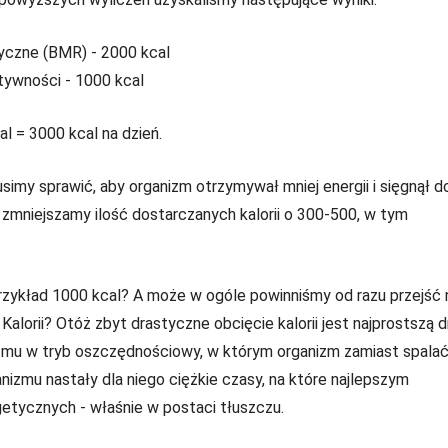
yczne (BMR) - 2000 kcal
tywności - 1000 kcal
l = 3000 kcal na dzień.
imy sprawić, aby organizm otrzymywał mniej energii i sięgnął d
mniejszamy ilość dostarczanych kalorii o 300-500, w tym
przykład 1000 kcal? A może w ogóle powinniśmy od razu przejść 
alorii? Otóż zbyt drastyczne obcięcie kalorii jest najprostszą 
izmu w tryb oszczędnościowy, w którym organizm zamiast spala
izmu nastały dla niego ciężkie czasy, na które najlepszym
tycznych - właśnie w postaci tłuszczu.