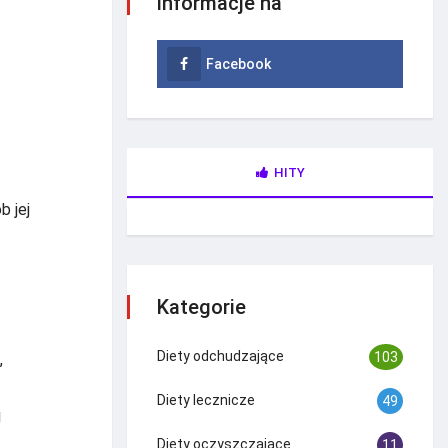
informacje na
Facebook
HITY
b jej
Kategorie
Diety odchudzające
103
,
Diety lecznicze
49
j
Diety oczyszczające
11