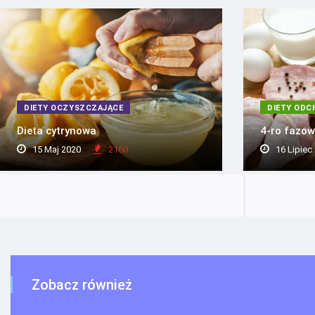
DIETY OCZYSZCZAJĄCE
DIETY ODC
Dieta cytrynowa
4-ro fazow
15 Maj 2020
2160
16 Lipiec
Zobacz również