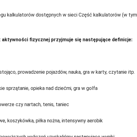
egu kalkulatorów dostępnych w sieci Część kalkulatorów (w tym
aktywności fizycznej przyjmuje się następujące definicje:
stojąco, prowadzenie pojazdów, nauka, gra w karty, czytanie itp.
ie sprzątanie, opieka nad dziećmi, gra w golfa
owerze czy nartach, tenis, taniec
owe, koszykówka, piłka nożna, intensywny aerobik
 powyższych wyliczeń uzyskaliśmy następujące wyniki: