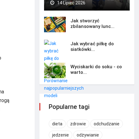
14 Lipiec 2026
Jak stworzyć
zbilansowany lunc...
Jak wybrać piłkę do
siatkówki...
o
Wyciskarki do soku - co
warto...
na
drogą
Popularne tagi
ć
dieta
zdrowie
odchudzanie
jedzenie
odżywianie