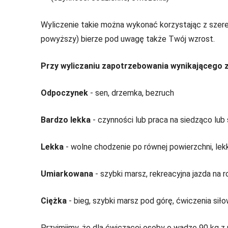
Wyliczenie takie można wykonać korzystając z szer
powyższy) bierze pod uwagę także Twój wzrost.
Przy wyliczaniu zapotrzebowania wynikającego z 
Odpoczynek
- sen, drzemka, bezruch
Bardzo lekka
- czynności lub praca na siedząco lub 
Lekka
- wolne chodzenie po równej powierzchni, lekk
Umiarkowana
- szybki marsz, rekreacyjna jazda na r
Ciężka
- bieg, szybki marsz pod górę, ćwiczenia sił
Przyjmijmy, że dla ćwiczącej osoby o wadze 90 kg z