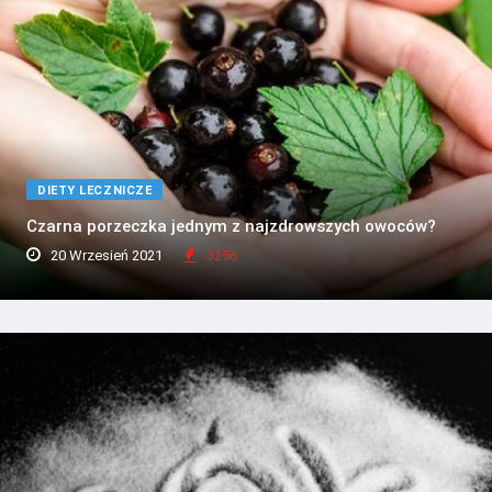
DIETY LECZNICZE
Czarna porzeczka jednym z najzdrowszych owoców?
20 Wrzesień 2021
3256