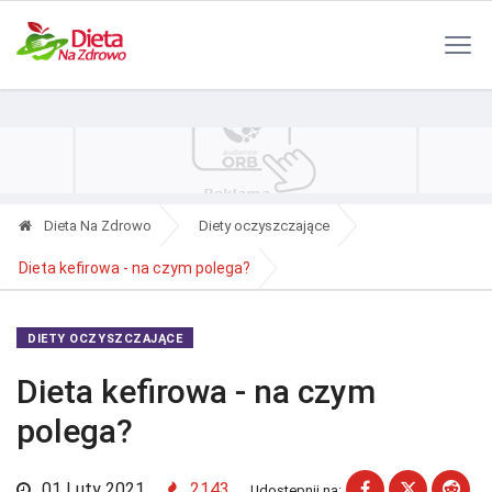
Polityka Prywatności
Reklama
Kontakt
RSS
Dieta Na Zdrowo
Diety oczyszczające
Dieta kefirowa - na czym polega?
DIETY OCZYSZCZAJĄCE
Dieta kefirowa - na czym
polega?
01 Luty 2021
2143
Udostępnij na: